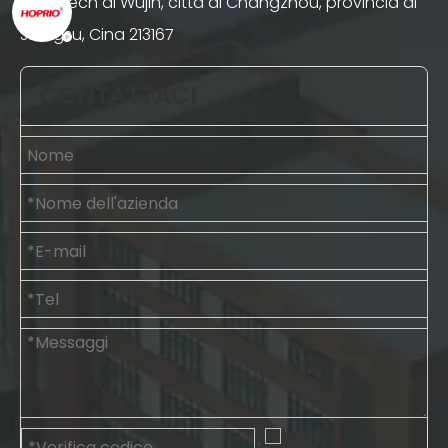
high-tech di Wujin, città di Changzhou, provincia di
Jiangsu, Cina 213167
CONTATTACI