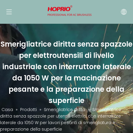
Smerigliatrice diritta senza spazzole
per elettroutensili di livello
industriale con interruttore laterale
da 1050 W per la macinazione
pesante e la preparazione della
superficie
Casa
»
Prodotti
»
Smerigliatrice dritta
»
Smerigliatrice
diritta senza spazzole per utensili elettrici con interruttore
laterale da 1050 W per lavori pesanti di smerigliatura e
preparazione della superficie