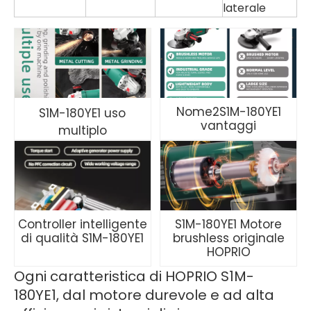
laterale
Nome2S1M-180YE1
S1M-180YE1 uso
vantaggi
multiplo
Controller intelligente
S1M-180YE1 Motore
di qualità S1M-180YE1
brushless originale
HOPRIO
Ogni caratteristica di HOPRIO S1M-
180YE1, dal motore durevole e ad alta