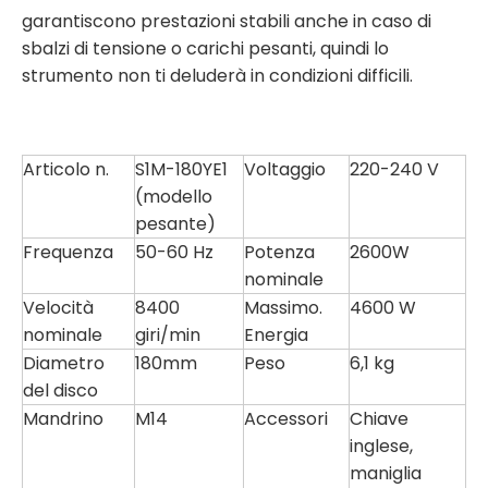
garantiscono prestazioni stabili anche in caso di
sbalzi di tensione o carichi pesanti, quindi lo
strumento non ti deluderà in condizioni difficili.
Articolo n.
S1M-180YE1
Voltaggio
220-240 V
(modello
pesante)
Frequenza
50-60 Hz
Potenza
2600W
nominale
Velocità
8400
Massimo.
4600 W
nominale
giri/min
Energia
Diametro
180mm
Peso
6,1 kg
del disco
Mandrino
M14
Accessori
Chiave
inglese,
maniglia