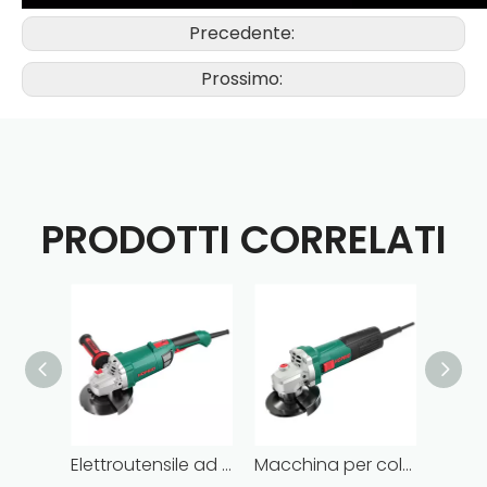
Precedente:
Prossimo:
PRODOTTI CORRELATI
Elettroutensile ad alta efficienza da 2000 W Smerigliatrice angolare senza spazzole da 2000 W Smerigliatrice angolare con cavo da 6 pollici
Macchina per colata lucidatrice per smerigliatrice angolare con motore senza spazzole elettrico da 1050 W a 4 pollici ad alta efficienza da 12000 giri/min