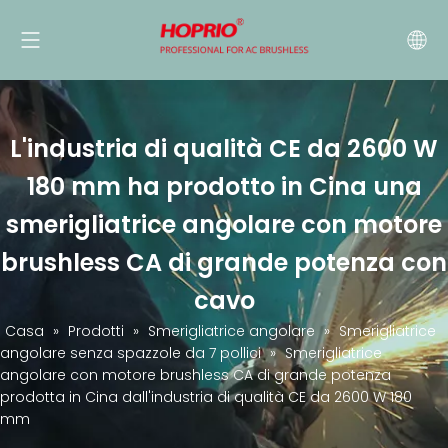
L'industria di qualità CE da 2600 W
180 mm ha prodotto in Cina una
smerigliatrice angolare con motore
brushless CA di grande potenza con
cavo
Casa
»
Prodotti
»
Smerigliatrice angolare
»
Smerigliatrice
angolare senza spazzole da 7 pollici
»
Smerigliatrice
angolare con motore brushless CA di grande potenza
prodotta in Cina dall'industria di qualità CE da 2600 W 180
mm