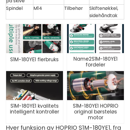
på skive
Spindel
M14
Tilbehør
Skiftenøkkel,
sidehåndtak
Name2S1M-180YE1
S1M-180YE1 flerbruks
fordeler
S1M-180YE1 kvalitets
S1M-180YE1 HOPRIO
intelligent kontroller
original børsteløs
motor
Hver funksjon av HOPRIO S1M-180YE1, fra