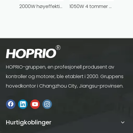
2000W høyeffektivt elektroverktøy 2000W børsteløs vinkelsliper 6 tommers vinkelsliper med ledning
1050W 4 tommer høyeffektiv elektrisk 12000 RPM børsteløs motor vinkelsliper støpemaskin
HOPRIO-gruppen, en profesjonell produsent av
kontroller og motorer, ble etablert i 2000. Gruppens
hovedkontor i Changzhou City, Jiangsu-provinsen.
Hurtigkoblinger