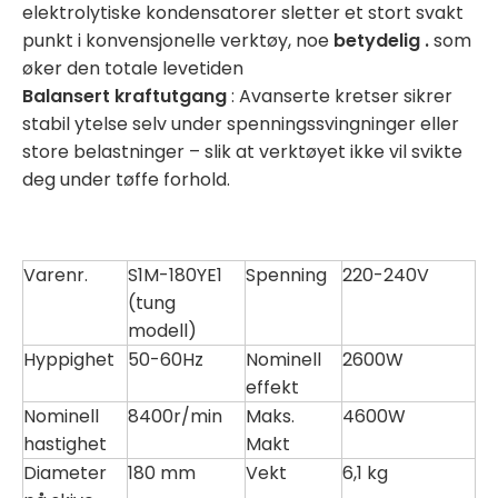
elektrolytiske kondensatorer sletter et stort svakt
punkt i konvensjonelle verktøy, noe
betydelig .
som
øker den totale levetiden
Balansert kraftutgang
: Avanserte kretser sikrer
stabil ytelse selv under spenningssvingninger eller
store belastninger – slik at verktøyet ikke vil svikte
deg under tøffe forhold.
Varenr.
S1M-180YE1
Spenning
220-240V
(tung
modell)
Hyppighet
50-60Hz
Nominell
2600W
effekt
Nominell
8400r/min
Maks.
4600W
hastighet
Makt
Diameter
180 mm
Vekt
6,1 kg