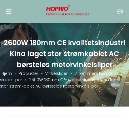
2600W 180mm CE kvalitetsindustri
Kina laget stor strømkablet AC
børsteløs motorvinkelsliper
Hjem
»
Produkter
»
Vinkelsliper
»
7-tommers børsteløs
vinkelsliper
»
2600W 180mm CE-kvalitetsindustri Kina laget
stor strømkablet AC børsteløs motorvinkelsliper