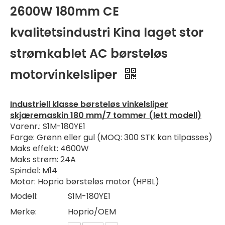
2600W 180mm CE
kvalitetsindustri Kina laget stor
strømkablet AC børsteløs
motorvinkelsliper
Industriell klasse børsteløs vinkelsliper
skjæremaskin 180 mm/7 tommer (lett modell)
Varenr.: S1M-180YE1
Farge: Grønn eller gul (MOQ: 300 STK kan tilpasses)
Maks effekt: 4600W
Maks strøm: 24A
Spindel: M14
Motor: Hoprio børsteløs motor (HPBL)
Modell:
S1M-180YE1
Merke:
Hoprio/OEM