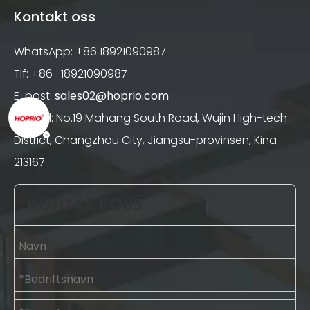
Kontakt oss
WhatsApp: +86 18921090987
Tlf: +86- 18921090987
E-post:
sales02@hoprio.com
Legg til: No.19 Mahang South Road, Wujin High-tech
District, Changzhou City, Jiangsu-provinsen, Kina
213167
KONTAKT OSS