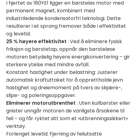
I hjertet av 180YE1 ligger en børsteløs motor med
permanent magnet, kombinert med
industriledende kondensatorfri teknologi. Dette
resulterer i et sprang fremover både i effektivitet
og levetid.
25 % høyere effektivitet
:
Ved å eliminere fysisk
friksjon og børstetap, oppnår den børsteløse
motoren betydelig høyere energikonvertering – gir
sterkere ytelse med mindre avfall.
Konstant hastighet under belastning: Justerer
automatisk kraftuttaket for å opprettholde jevn
hastighet og dreiemoment på tvers av skjære-,
slipe- og poleringsoppgaver.
Eliminerer motorutbrenthet
: Uten kullbørster eller
gnister unngår motoren de vanligste årsakene til
feil – og får ryktet sitt som et «utbrenningssikkert»
verktøy.
Forlenget levetid: Fjerning av feilutsatte