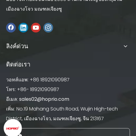
เมืองฉางโจว มณฑลเจียงซู
ลิงค์ด่วน
ติดต่อเรา
วอทส์แอพ: +86 18921090987
โทร: +86- 18921090987
อีเมล:
sales02@hoprio.com
เพิ่ม: No.19 Mahang South Road, Wujin High-tech
District, เมืองฉางโจว, มณฑลเจียงซู, จีน 213167