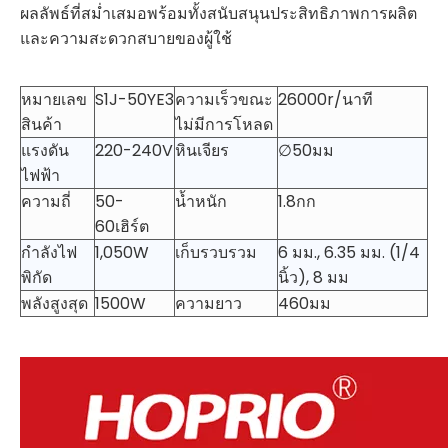
ผลลัพธ์ที่สม่ำเสมอพร้อมทั้งสนับสนุนประสิทธิภาพการผลิต
และความสะดวกสบายของผู้ใช้
หมายเลข
S1J-50YE3
ความเร็วขณะ
26000r/นาที
สินค้า
ไม่มีการโหลด
แรงดัน
220-240V
หินเจียร
∅50มม
ไฟฟ้า
ความถี่
50-
น้ำหนัก
1.8กก
60เฮิร์ต
กำลังไฟ
1,050W
เก็บรวบรวม
6 มม., 6.35 มม. (1/4
พิกัด
นิ้ว), 8 มม
พลังสูงสุด
1500W
ความยาว
460มม