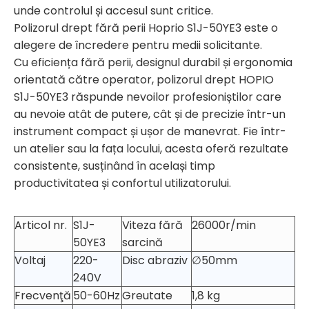
unde controlul și accesul sunt critice.
Polizorul drept fără perii Hoprio S1J-50YE3 este o
alegere de încredere pentru medii solicitante.
Cu eficiența fără perii, designul durabil și ergonomia
orientată către operator, polizorul drept HOPIO
S1J-50YE3 răspunde nevoilor profesioniștilor care
au nevoie atât de putere, cât și de precizie într-un
instrument compact și ușor de manevrat. Fie într-
un atelier sau la fața locului, acesta oferă rezultate
consistente, susținând în același timp
productivitatea și confortul utilizatorului.
Articol nr.
S1J-
Viteza fără
26000r/min
50YE3
sarcină
Voltaj
220-
Disc abraziv
∅50mm
240V
Frecvenţă
50-60Hz
Greutate
1,8 kg