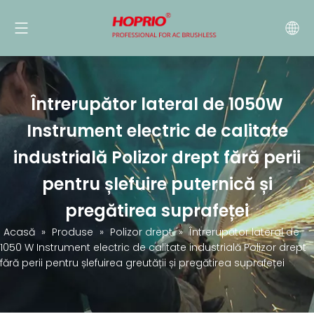
Întrerupător lateral de 1050W
Instrument electric de calitate
industrială Polizor drept fără perii
pentru șlefuire puternică și
pregătirea suprafeței
Acasă
»
Produse
»
Polizor drept
»
Întrerupător lateral de
1050 W Instrument electric de calitate industrială Polizor drept
fără perii pentru șlefuirea greutății și pregătirea suprafeței