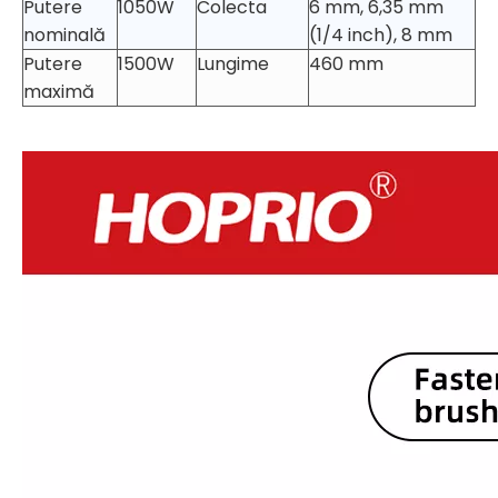
Putere
1050W
Colecta
6 mm, 6,35 mm
nominală
(1/4 inch), 8 mm
Putere
1500W
Lungime
460 mm
maximă