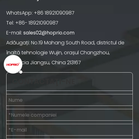
WhatsApp: +86 18921090987
Tel: +86- 18921090987
E-mail:
sales02@hoprio.com
Adăugați: No.19 Mahang South Road, districtul de
înaltă tehnologie Wujin, orașul Changzhou,
provincia Jiangsu, China 213167
CONTACTAŢI-NE