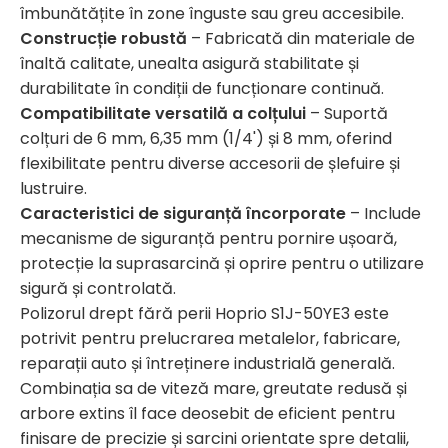
îmbunătățite în zone înguste sau greu accesibile.
Construcție robustă
– Fabricată din materiale de
înaltă calitate, unealta asigură stabilitate și
durabilitate în condiții de funcționare continuă.
Compatibilitate versatilă a colțului
– Suportă
colțuri de 6 mm, 6,35 mm (1/4') și 8 mm, oferind
flexibilitate pentru diverse accesorii de șlefuire și
lustruire.
Caracteristici de siguranță încorporate
– Include
mecanisme de siguranță pentru pornire ușoară,
protecție la suprasarcină și oprire pentru o utilizare
sigură și controlată.
Polizorul drept fără perii Hoprio S1J-50YE3 este
potrivit pentru prelucrarea metalelor, fabricare,
reparații auto și întreținere industrială generală.
Combinația sa de viteză mare, greutate redusă și
arbore extins îl face deosebit de eficient pentru
finisare de precizie și sarcini orientate spre detalii,