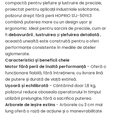
compactă pentru șlefuire și lustruire de precizie,
proiectat pentru aplicații industriale solicitante,
polizorul drept fără perii HOPRIO S1J-50YE3
combină puterea mare cu un design ușor și
ergonomic. Ideal pentru sarcini de precizie, cum ar
fi
debavurării
,
lustruirea
și
șlefuirea detaliată
,
această unealtă este construită pentru a oferi
performanțe consistente în mediile de atelier
aglomerate.
Caracteristici și beneficii cheie
Motor fără perii de înaltă performanță
– Oferă o
funcționare fiabilă, fără întreținere, cu livrare lină
de putere și durată de viață extinsă.
Ușoară și echilibrată
– Cântărind doar 1,8 kg,
polizorul reduce oboseala operatorului în timpul
utilizării prelungite, fără a sacrifica puterea.
Arborele de ieșire extins
- Arborele cu 3 cm mai
lung oferă o rază de acțiune și o manevrabilitate