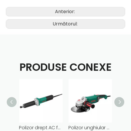
Anterior:
Următorul:
PRODUSE CONEXE
Polizor drept AC fără perii cu fir de înaltă eficiență, 1050 W, poliță de creion, pentru lustruire
Polizor unghiular Hoprio/OEM AC fără perii 230mm 9″ Polizor unghiular cu fir de calitate industrială