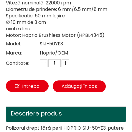
Viteză nominală: 22000 rpm
Diametru de prindere: 6 mm/6,5 mm/8 mm
Specificație: 50 mm Ieșire
∅ 10 mm de 3 cm
axul extins
Motor: Hoprio Brushless Motor (HPBL4345)
Model:
S1J-50YE3
Marca:
Hoprio/OEM
Cantitate:
Întreba
Adăugați în coș
Descriere produs
Polizorul drept fără perii HOPRIO S1J-50YE3, putere