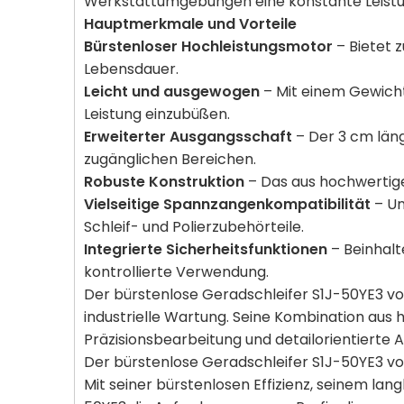
Werkstattumgebungen eine konstante Leistung
Hauptmerkmale und Vorteile
Bürstenloser Hochleistungsmotor
– Bietet 
Lebensdauer.
Leicht und ausgewogen
– Mit einem Gewicht
Leistung einzubüßen.
Erweiterter Ausgangsschaft
– Der 3 cm län
zugänglichen Bereichen.
Robuste Konstruktion
– Das aus hochwertige
Vielseitige Spannzangenkompatibilität
– Un
Schleif- und Polierzubehörteile.
Integrierte Sicherheitsfunktionen
– Beinhal
kontrollierte Verwendung.
Der bürstenlose Geradschleifer S1J-50YE3 von
industrielle Wartung. Seine Kombination aus
Präzisionsbearbeitung und detailorientierte 
Der bürstenlose Geradschleifer S1J-50YE3 vo
Mit seiner bürstenlosen Effizienz, seinem la