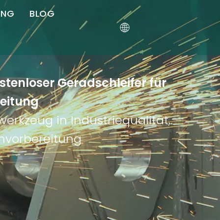
UNG
BLOG
stenloser Geradschleifer für
eitung
erkzeug in Industriequalität,
envorbereitung