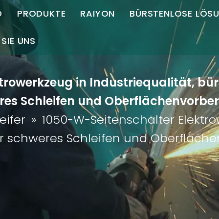
O
PRODUKTE
RAIYON
BÜRSTENLOSE LÖS
selstrom bürstenlos
Winkelschleifer
Winkelschleifer
Motorsteuerung
SIE UNS
rnehmensprofil
Geradschleifer
Geradschleifer
Sie uns
rowerkzeug in Industriequalität, bür
Stabschleifer
Poliermaschine
 uns
res Schleifen und Oberflächenvorber
ner
Anfasmaschine
eifer
»
1050-W-Seitenschalter Elektrow
ür schweres Schleifen und Oberfläch
nterladen
Schneidemaschine
Magnetische Bohrmaschine