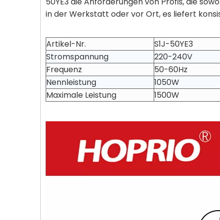
50YE3 die Anforderungen von Profis, die sow
in der Werkstatt oder vor Ort, es liefert kon
Artikel-Nr.
S1J-50YE3
Stromspannung
220-240V
Frequenz
50-60Hz
Nennleistung
1050W
Maximale Leistung
1500W