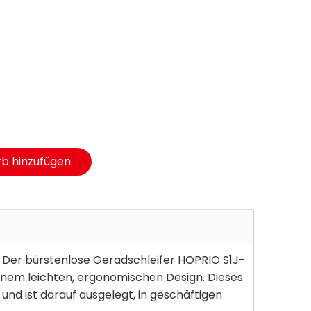
b hinzufügen
. Der bürstenlose Geradschleifer HOPRIO S1J-
inem leichten, ergonomischen Design. Dieses
n
und ist darauf ausgelegt, in geschäftigen