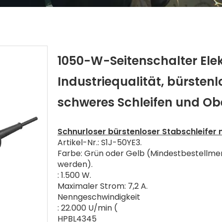
1050-W-Seitenschalter Ele
Industriequalität, bürstenl
schweres Schleifen und O
Schnurloser bürstenloser Stabschleifer 
Artikel-Nr.: S1J-50YE3.
Farbe: Grün oder Gelb (Mindestbestellmen
werden).
: 1.500 W.
Maximaler Strom: 7,2 A.
Nenngeschwindigkeit
: 22.000 U/min (
HPBL4345