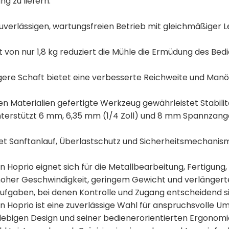
 zu liefern.
zuverlässigen, wartungsfreien Betrieb mit gleichmäßiger
 von nur 1,8 kg reduziert die Mühle die Ermüdung des Be
gere Schaft bietet eine verbesserte Reichweite und Manö
n Materialien gefertigte Werkzeug gewährleistet Stabilit
terstützt 6 mm, 6,35 mm (1/4 Zoll) und 8 mm Spannzangen
tet Sanftanlauf, Überlastschutz und Sicherheitsmechanis
 Hoprio eignet sich für die Metallbearbeitung, Fertigun
 hoher Geschwindigkeit, geringem Gewicht und verlängert
Aufgaben, bei denen Kontrolle und Zugang entscheidend si
n Hoprio ist eine zuverlässige Wahl für anspruchsvolle 
nglebigen Design und seiner bedienerorientierten Ergonomi