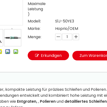
Maximale
Leistung
)
Modell:
S1J-50YE3
Marke:
Hoprio/OEM
Menge:
Erkundigen
Zum Warenkor
r, kompakte Leistung für präzises Schleifen und Polieren
endungen entwickelt und kombiniert hohe Leistung mit e
gaben wie
Entgraten,
,
Polieren
und
detailliertes Schleife