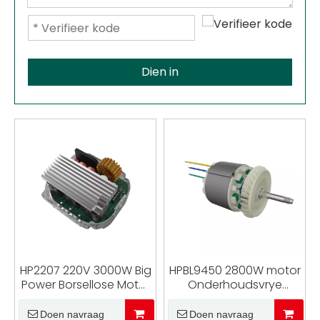
Dien in
HP2207 220V 3000W Big
HPBL9450 2800W motor
Power Borsellose Motor
Onderhoudsvrye
Aandrywer Borsellose
borsellose GS-motor
Motor Geen Haller
Kompakte BLDC-motor
Doen navraag
Doen navraag