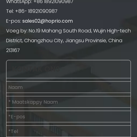
WhatsApp: +86 18921090987
Tel: +86- 18921090987
E-pos:
sales02@hoprio.com
Voeg by: No.19 Mahang South Road, Wujin High-tech
District, Changzhou City, Jiangsu Provinsie, China
213167
KONTAK ONS