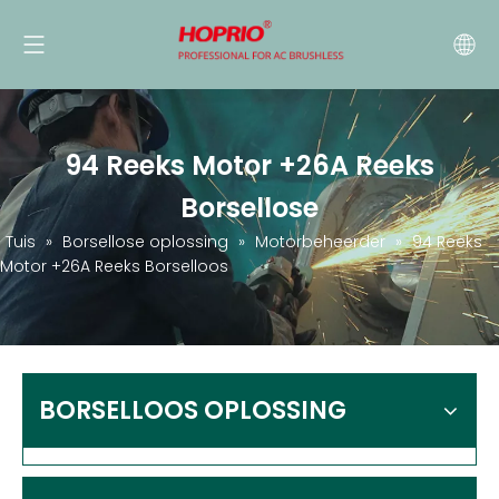
94 Reeks Motor +26A Reeks
Borsellose
Tuis
»
Borsellose oplossing
»
Motorbeheerder
»
94 Reeks
Motor +26A Reeks Borselloos
BORSELLOOS OPLOSSING