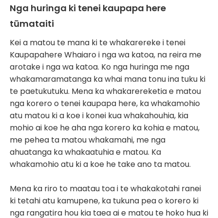
Nga huringa ki tenei kaupapa here
tūmataiti
Kei a matou te mana ki te whakarereke i tenei
Kaupapahere Whaiaro i nga wa katoa, na reira me
arotake i nga wa katoa. Ko nga huringa me nga
whakamaramatanga ka whai mana tonu ina tuku ki
te paetukutuku. Mena ka whakarereketia e matou
nga korero o tenei kaupapa here, ka whakamohio
atu matou ki a koe i konei kua whakahouhia, kia
mohio ai koe he aha nga korero ka kohia e matou,
me pehea ta matou whakamahi, me nga
ahuatanga ka whakaatuhia e matou. Ka
whakamohio atu ki a koe he take ano ta matou.
Mena ka riro to maatau toa i te whakakotahi ranei
ki tetahi atu kamupene, ka tukuna pea o korero ki
nga rangatira hou kia taea ai e matou te hoko hua ki