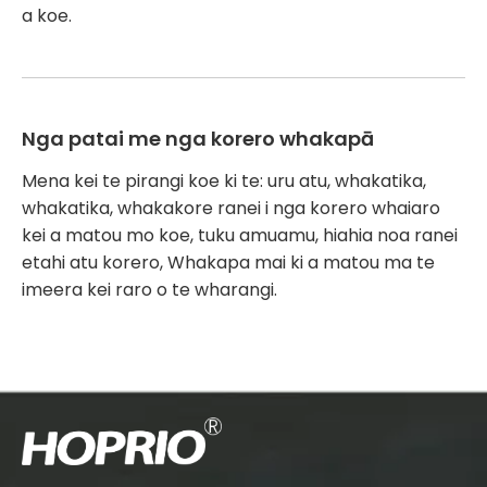
a koe.
Nga patai me nga korero whakapā
Mena kei te pirangi koe ki te: uru atu, whakatika,
whakatika, whakakore ranei i nga korero whaiaro
kei a matou mo koe, tuku amuamu, hiahia noa ranei
etahi atu korero, Whakapa mai ki a matou ma te
imeera kei raro o te wharangi.