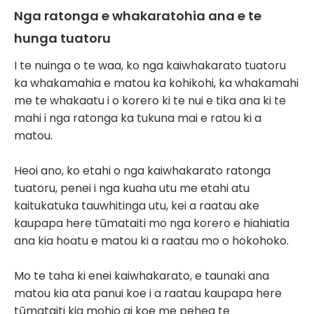
Nga ratonga e whakaratohia ana e te
hunga tuatoru
I te nuinga o te waa, ko nga kaiwhakarato tuatoru
ka whakamahia e matou ka kohikohi, ka whakamahi
me te whakaatu i o korero ki te nui e tika ana ki te
mahi i nga ratonga ka tukuna mai e ratou ki a
matou.
Heoi ano, ko etahi o nga kaiwhakarato ratonga
tuatoru, penei i nga kuaha utu me etahi atu
kaitukatuka tauwhitinga utu, kei a raatau ake
kaupapa here tūmataiti mo nga korero e hiahiatia
ana kia hoatu e matou ki a raatau mo o hokohoko.
Mo te taha ki enei kaiwhakarato, e taunaki ana
matou kia ata panui koe i a raatau kaupapa here
tūmataiti kia mohio ai koe me pehea te