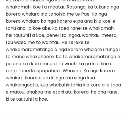
whakamahi koe i a maatau Ratonga, ka tukuna nga
korero whaiaro ina tonohia me te Pae. Ko nga
korero whaiaro ko nga korero e pa ana ki a koe, e
tohu ana i a koe ake, ka taea ranei te whakamahi
hei tautuhi i a koe, penei i to ingoa, wahitau imeera,
tau waea me to wahitau. He rereke te
whakamaramatanga o nga korero whaiaro i runga i
te mana whakahaere. Ko te whakamaramatanga e
pa ana ki a koe i runga i to waahi ka pa ki a koe i
raro i tenei Kaupapahere Whaiaro. Ko nga korero
whaiaro kaore e uru ki nga raraunga kua
whakaingoatia, kua whakahiatohia kia kore ai e taea
e matou, ahakoa me etahi atu korero, he aha ranei,
ki te tautuhi i a koe.