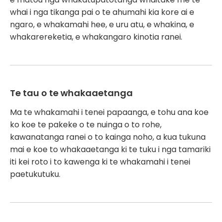
whai i nga tikanga pai o te ahumahi kia kore ai e
ngaro, e whakamahi hee, e uru atu, e whakina, e
whakarereketia, e whakangaro kinotia ranei.
Te tau o te whakaaetanga
Ma te whakamahi i tenei papaanga, e tohu ana koe
ko koe te pakeke o te nuinga o to rohe,
kawanatanga ranei o to kainga noho, a kua tukuna
mai e koe to whakaaetanga ki te tuku i nga tamariki
iti kei roto i to kawenga ki te whakamahi i tenei
paetukutuku.