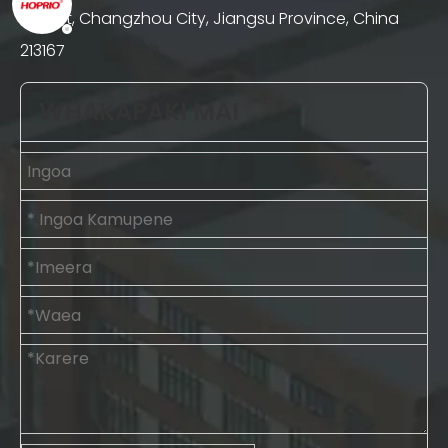
District, Changzhou City, Jiangsu Province, China
213167
WHAKAPAKI MAI