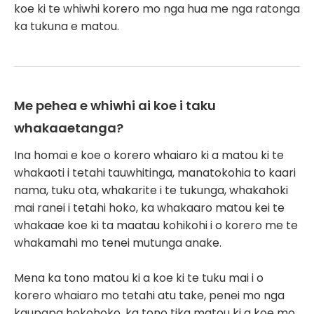
koe ki te whiwhi korero mo nga hua me nga ratonga
ka tukuna e matou.
Me pehea e whiwhi ai koe i taku
whakaaetanga?
Ina homai e koe o korero whaiaro ki a matou ki te
whakaoti i tetahi tauwhitinga, manatokohia to kaari
nama, tuku ota, whakarite i te tukunga, whakahoki
mai ranei i tetahi hoko, ka whakaaro matou kei te
whakaae koe ki ta maatau kohikohi i o korero me te
whakamahi mo tenei mutunga anake.
Mena ka tono matou ki a koe ki te tuku mai i o
korero whaiaro mo tetahi atu take, penei mo nga
kaupapa hokohoko, ka tono tika matou ki a koe mo