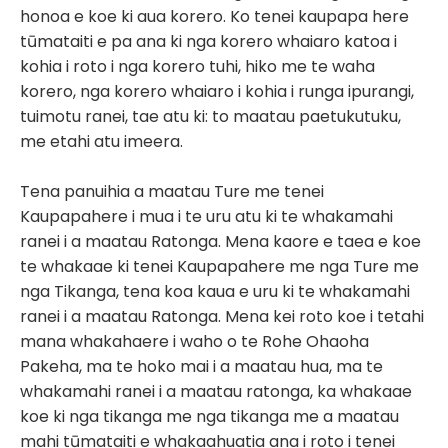
honoa e koe ki aua korero. Ko tenei kaupapa here
tūmataiti e pa ana ki nga korero whaiaro katoa i
kohia i roto i nga korero tuhi, hiko me te waha
korero, nga korero whaiaro i kohia i runga ipurangi,
tuimotu ranei, tae atu ki: to maatau paetukutuku,
me etahi atu imeera.
Tena panuihia a maatau Ture me tenei
Kaupapahere i mua i te uru atu ki te whakamahi
ranei i a maatau Ratonga. Mena kaore e taea e koe
te whakaae ki tenei Kaupapahere me nga Ture me
nga Tikanga, tena koa kaua e uru ki te whakamahi
ranei i a maatau Ratonga. Mena kei roto koe i tetahi
mana whakahaere i waho o te Rohe Ohaoha
Pakeha, ma te hoko mai i a maatau hua, ma te
whakamahi ranei i a maatau ratonga, ka whakaae
koe ki nga tikanga me nga tikanga me a maatau
mahi tūmataiti e whakaahuatia ana i roto i tenei