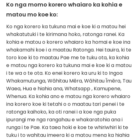
Ko nga momo korero whaiaro ka kohia e
matou mo koe ko:
Ko nga korero ka tukuna mai e koe ki a matou hei
whakatutuki i te kirimana hoko, ratonga ranei. Ka
kohia e matou o korero whaiaro ka homai e koe ina
whakamahi koe i a maatau Ratonga. Hei tauira, ki te
toro koe ki to maatau Pae me te tuku ota, ka kohia
e matou nga korero ka tukuna mai e koe ki a matou
i te wa o te ota. Ko enei korero ka uru ki to Ingoa
Whakamutunga, Wāhitau Mēra, Wāhitau Īmēra, Tau
Waea, Hua e hiahia ana, Whatsapp , Kamupene,
Whenua. Ka kohia ano e matou nga korero whaiaro
ina korero koe ki tetahi o o maatau tari penei i te
ratonga kaihoko, ka oti ranei i a koe nga puka
ipurangi me nga rangahau e whakaratohia ana i
runga i te Pae. Ka taea hoki e koe te whiriwhiri ki te
tuku i to wahitau imeera ki a matou mena ka hiahia