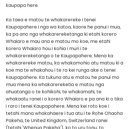
kaupapa here.
Ka taea e matou te whakarereke i tenei
Kaupapahere i nga wa katoa, kaore he panui i mua,
ka pa ano nga whakarereketanga ki etahi korero
Whaiaro e mau ana e matou mo koe, me etahi
korero Whaiaro hou i kohia i muri i te
whakarereketanga o te Kaupapahere. Mena ka
whakarereke matou, ka whakamohio atu matou ki a
koe ma te whakahou i te ra kei runga ake o tenei
Kaupapahere. Ka tukuna atu e matou he panui mo
mua mena ka whakarereketia e matou nga
ahuatanga o te kohikohi, te whakamahi, te
whakaatu ranei i o korero Whaiaro e pa ana ki o tika
i raro i tenei Kaupapahere. Mena kei roto koe i
tetahi mana whakahaere i tua atu i te Rohe Ohaoha
Pakeha, te United Kingdom, Switzerland ranei
(tetahi 'Whenua Pakeha'), ko to uru tonu, to