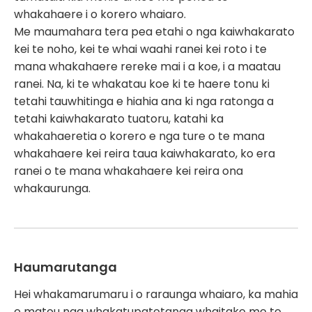
whakahaere i o korero whaiaro.
Me maumahara tera pea etahi o nga kaiwhakarato
kei te noho, kei te whai waahi ranei kei roto i te
mana whakahaere rereke mai i a koe, i a maatau
ranei. Na, ki te whakatau koe ki te haere tonu ki
tetahi tauwhitinga e hiahia ana ki nga ratonga a
tetahi kaiwhakarato tuatoru, katahi ka
whakahaeretia o korero e nga ture o te mana
whakahaere kei reira taua kaiwhakarato, ko era
ranei o te mana whakahaere kei reira ona
whakaurunga.
Haumarutanga
Hei whakamarumaru i o raraunga whaiaro, ka mahia
e matou nga whakatupatotanga whaitake me te