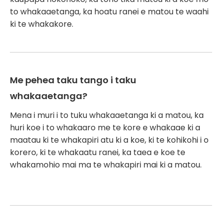
to whakaaetanga, ka hoatu ranei e matou te waahi
ki te whakakore.
Me pehea taku tango i taku
whakaaetanga?
Mena i muri i to tuku whakaaetanga ki a matou, ka
huri koe i to whakaaro me te kore e whakaae ki a
maatau ki te whakapiri atu ki a koe, ki te kohikohi i o
korero, ki te whakaatu ranei, ka taea e koe te
whakamohio mai ma te whakapiri mai ki a matou.