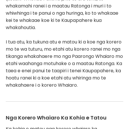
whakamahi ranei i a maatau Ratonga i muri i to
whiwhinga i te panui o nga huringa, ko to whakaae
kei te whakaae koe ki te Kaupapahere kua
whakahoutia.
I tua atu, ka tukuna atu e matou ki a koe nga korero
mo te wa tuturu, mo etahi atu korero ranei mo nga
tikanga whakahaere mo nga Paarongo Whaiaro mo
etahi waahanga motuhake o a maatau Ratonga. Ka
taea e enei panui te taapiri i tenei Kaupapahere, ka
hoatu ranei ki a koe etahi atu whiringa mo te
whakahaere i o korero Whaiaro.
Nga Korero Whaiaro Ka Kohia e Tatou
Ka kohia e matou nga korero whaiaro ka