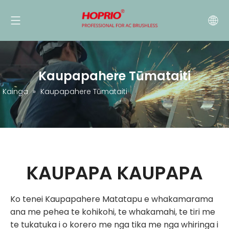
Kaupapahere Tūmataiti
Kainga
»
Kaupapahere Tūmataiti
KAUPAPA KAUPAPA
Ko tenei Kaupapahere Matatapu e whakamarama
ana me pehea te kohikohi, te whakamahi, te tiri me
te tukatuka i o korero me nga tika me nga whiringa i