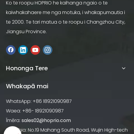
Ko te roopu HOPRIO he kaihanga ngaio o te
kaiwhakahaere me nga motuka, i whakapumautia i
te 2000. Te tari matua o te roopu i Changzhou City,
Jiangsu Province.
Hononga Tere
Whakapā mai
WhatsApp: +86 18921090987
Waea: +86- 18921090987
Īmēra:
sales02@hoprio.com
Tāpirihia: No.19 Mahang South Road, Wujin High-tech