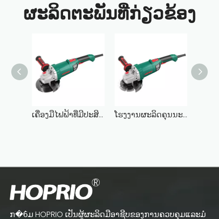
ຜະລິດຕະພັນທີ່ກ່ຽວຂ້ອງ
ເຄື່ອງມືໄຟຟ້າທີ່ມີປະສິດທິພາບສູງ 2000W 2000W Brushless Angle Grinder 6 Inch Corded Angle Grinder
ໂຮງງານຜະລິດຄຸນນະພາບສູງ 2600W 180mm Industrial Grade Brushless Grinding Tool Electric Brushless Angle Grinder Machine
ກ�6່ມ HOPRIO ເປັນຜູ້ຜະລິດມືອາຊີບຂອງການຄວບຄຸມແລະມໍ