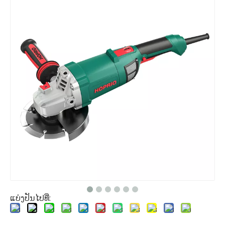
ແບ່ງປັນໄປທີ່: