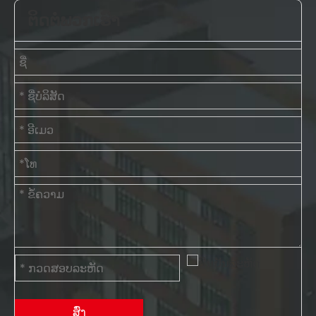
ຕິດຕໍ່ພວກເຮົາ
ສົ່ງ