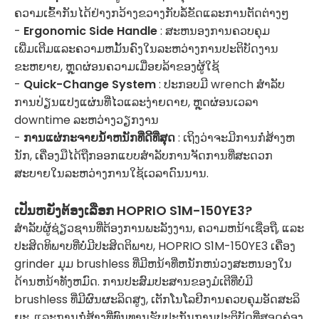
ຄວາມເຂົ້າກັນໄດ້ຢ່າງກວ້າງຂວາງກັບລໍ້ຂັດແລະການຕັດຕ່າງໆ
-
Ergonomic Side Handle
: ສະຫນອງການຄວບຄຸມ
ເພີ່ມເຕີມແລະຄວາມຫມັ້ນຄົງໃນລະຫວ່າງການປະຕິບັດງານ
ຂະຫຍາຍ, ຫຼຸດຜ່ອນຄວາມເມື່ອຍລ້າຂອງຜູ້ໃຊ້
-
Quick-Change System
: ປະກອບມີ wrench ສໍາລັບ
ການປ່ຽນແປງແຜ່ນທີ່ໄວແລະງ່າຍດາຍ, ຫຼຸດຜ່ອນເວລາ
downtime ລະຫວ່າງວຽກງານ
-
ການແຜ່ກະຈາຍນ້ໍາຫນັກທີ່ດີທີ່ສຸດ
: ເຖິງວ່າຈະມີການກໍ່ສ້າງຫ
ນັກ, ເຄື່ອງມືໄດ້ຖືກອອກແບບສໍາລັບການຈັດການທີ່ສະດວກ
ສະບາຍໃນລະຫວ່າງການໃຊ້ເວລາດົນນານ.
ເປັນຫຍັງຕ້ອງເລືອກ HOPRIO S1M-150YE3?
ສໍາລັບຜູ້ຊ່ຽວຊານທີ່ຕ້ອງການພະລັງງານ, ຄວາມຫນ້າເຊື່ອຖື, ແລະ
ປະສິດທິພາບທີ່ບໍ່ມີປະສິດຕິພາບ, HOPRIO S1M-150YE3 ເຄື່ອງ
grinder ມຸມ brushless ທີ່ມີຫນ້າທີ່ຫນັກຫນ່ວງສະຫນອງໃນ
ດ້ານຫນ້າທັງຫມົດ. ການປະສົມປະສານຂອງມໍເຕີທີ່ບໍ່ມີ
brushless ທີ່ມີຜົນຜະລິດສູງ, ເຕັກໂນໂລຢີການຄວບຄຸມອັດສະລິ
ຍະ, ແລະການກໍ່ສ້າງທີ່ທົນທານຮັບປະກັນການປະຕິບັດທີ່ສອດຄ່ອງ