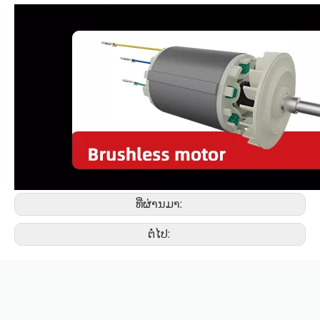
ທີ່ຜ່ານມາ:
ຕໍ່ໄປ: