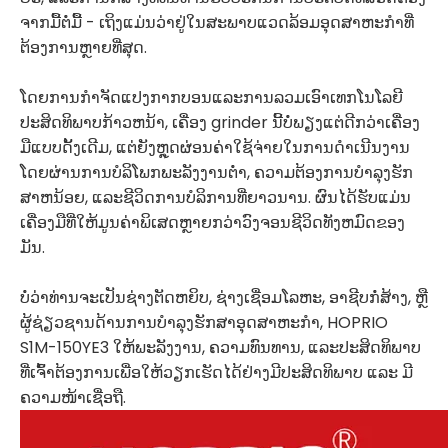
ຈາກມື້ຕໍ່ມື້ - ເຖິງແມ່ນວ່າຢູ່ໃນສະພາບແວດລ້ອມອຸດສາຫະກໍາທີ່
ຕ້ອງການຫຼາຍທີ່ສຸດ.
ໂດຍການກໍາຈັດແປງກາກບອນແລະການລວມເອົາເທກໂນໂລຍີ
ປະສິດທິພາບກ້າວຫນ້າ, ເຄື່ອງ grinder ນີ້ບໍ່ພຽງແຕ່ດີກວ່າເຄື່ອງ
ມືແບບດັ້ງເດີມ, ແຕ່ຍັງຫຼຸດຜ່ອນຄ່າໃຊ້ຈ່າຍໃນການດໍາເນີນງານ
ໂດຍຜ່ານການບໍລິໂພກພະລັງງານຕ່ໍາ, ຄວາມຕ້ອງການບໍາລຸງຮັກ
ສາຫນ້ອຍ, ແລະຊີວິດການບໍລິການທີ່ຍາວນານ. ຜົນໄດ້ຮັບແມ່ນ
ເຄື່ອງມືທີ່ໃຫ້ມູນຄ່າພິເສດຫຼາຍກວ່າວົງຈອນຊີວິດທັງຫມົດຂອງ
ມັນ.
ບໍ່ວ່າທ່ານຈະເປັນຊ່າງຕັດຫຍິບ, ຊ່າງເຊື່ອມໂລຫະ, ອາຊີບກໍ່ສ້າງ, ຫຼື
ຜູ້ຊ່ຽວຊານດ້ານການບຳລຸງຮັກສາອຸດສາຫະກຳ, HOPRIO
S1M-150YE3 ໃຫ້ພະລັງງານ, ຄວາມທົນທານ, ແລະປະສິດທິພາບ
ທີ່ເຈົ້າຕ້ອງການເພື່ອໃຫ້ວຽກເຮັດໄດ້ຢ່າງມີປະສິດທິພາບ ແລະ ມີ
ຄວາມໜ້າເຊື່ອຖື.