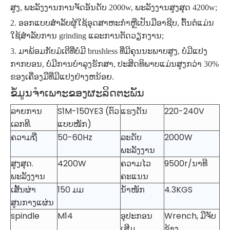
ສູງ, ພະລັງງານການຈັດອັນດັບ 2000w, ພະລັງງານສູງສຸດ 4200w;
2. ອອກແບບສໍາລັບຜູ້ໃຊ້ອຸດສາຫະກໍາຫຼືເປັນມືອາຊີບ, ຕົ້ນຕໍແມ່ນ
ໃຊ້ສໍາລັບການ grinding ແລະການຕັດວຽກງານ;
3. ມາພ້ອມກັບມໍເຕີທີ່ບໍ່ມີ brushless ທີ່ມີຄຸນນະພາບສູງ, ບໍ່ມີແປງ
ກາກບອນ, ບໍ່ມີການບໍາລຸງຮັກສາ, ປະສິດທິພາບແມ່ນສູງກວ່າ 30%
ຂອງເຄື່ອງມືທີ່ມີແປງຢ່າງຫນ້ອຍ.
ຂໍ້ມູນຈໍາເພາະຂອງຜະລິດຕະພັນ
ລາຍການ
S1M-150YE3 (ຕົວ
ແຮງດັນ
220-240V
ເລກທີ.
ແບບໜັກ)
ຄວາມຖີ່
50-60Hz
ລະດັບ
2000W
ພະລັງງານ
ສູງສຸດ.
4200W
ຄວາມໄວ
9500r/ນາທີ
ພະລັງງານ
ຄະແນນ
ເສັ້ນຜ່າ
150 ມມ
ນ້ຳໜັກ
4.3KGS
ສູນກາງແຜ່ນ
spindle
M14
ອຸປະກອນ
Wrench, ມືຈັບ
ເສີມ
ຂ້າງ