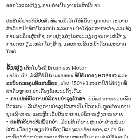
ອອກໄວແລະກ້ຽງ, ການດໍາເນີນງານປະສິດທິພາບ
ປະສິດທິພາບທີ່ມີປະສິດທິພາບນີ້ເຮັດໃຫ້ເຄື່ອງ grinder ເຫມາະ
ສໍາລັບຫນ້າທີ່ຫນັກແຫນ້ນແລະການນໍາໃຊ້ອຸດສາຫະກໍາ, ລວມທັງ
ການຜະລິດເຫຼັກກ້າ, ການປຸງແຕ່ງໂລຫະ, ວຽກງານການກໍ່ສ້າງ,
ການກະກຽມເຫລໍກໂຄງສ້າງ, ແລະການຂັດຫນ້າດິນຂະຫນາດ
ໃຫຍ່.
ຂັ້ນສູງ
ເຕັກໂນໂລຊີ Brushless Motor
ມາພ້ອມກັບ
ມໍເຕີທີ່ບໍ່ມີ brushless ທີ່ນິຍົມຂອງ HOPRIO
ແລະ
ລະບົບຄວບຄຸມອັດສະລິຍະ
, S1M-150YE3 ສະເຫນີຂໍ້ໄດ້ປຽບທີ່
ສໍາຄັນຫຼາຍກວ່າເຄື່ອງຂັດແບບດັ້ງເດີມ:
-
ການ​ປະ​ຕິ​ບັດ​ການ​ບໍ​ລິ​ການ​ບໍາ​ລຸງ​ຮັກ​ສາ
​: ບໍ່​ມີ​ແປງ​ກາກ​ບອນ​ເພື່ອ​
ທົດ​ແທນ – ລົບ​ລ້າງ​ການ​ບໍາ​ລຸງ​ຮັກ​ສາ​ເປັນ​ປົກ​ກະ​ຕິ​, ຫຼຸດ​ຜ່ອນ​ການ​
ຢຸດ​ເຊົາ​ການ​, ແລະ​ຫຼີກ​ເວັ້ນ​ບັນ​ຫາ​ການ​ບໍ​ລິ​ການ​ຫຼັງ​ການ​ຂາຍ​.
-
ປະສິດທິພາບທີ່ເໜືອກວ່າ
: ມີປະສິດທິພາບສູງກວ່າຢ່າງໜ້ອຍ
30% ເມື່ອປຽບທຽບກັບເຄື່ອງມືແປງແບບທຳມະດາ, ແປວ່າ ຜົນ
ຜະລິດຕໍ່ຫົວຫນ່ວຍຂອງພະລັງງານຫຼາຍຂື້ນ ແລະ ຄ່າໃຊ້ຈ່າຍໃນ