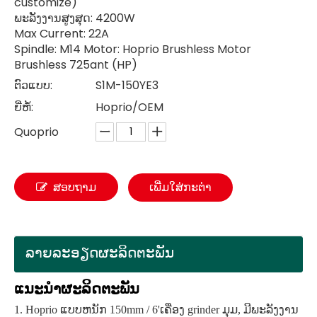
customize)
ພະລັງງານສູງສຸດ: 4200W
Max Current: 22A
Spindle: M14 Motor: Hoprio Brushless Motor
Brushless 725ant (HP)
ຕົວແບບ:
S1M-150YE3
ຍີ່ຫໍ້:
Hoprio/OEM
Quoprio
ສອບຖາມ
ເພີ່ມໃສ່ກະຕ່າ
ລາຍ​ລະ​ອຽດ​ຜະ​ລິດ​ຕະ​ພັນ
ແນະນຳຜະລິດຕະພັນ
1. Hoprio ແບບຫນັກ 150mm / 6'ເຄື່ອງ grinder ມຸມ, ມີພະລັງງານ