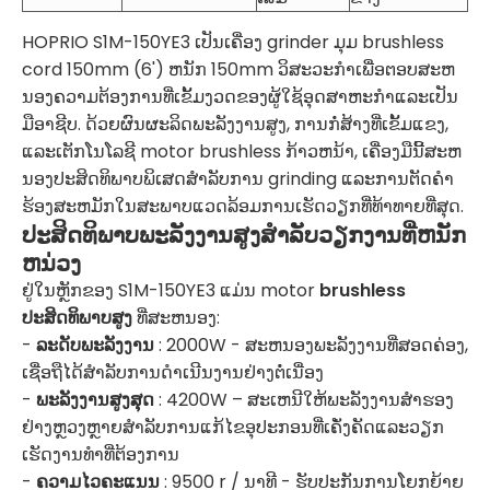
HOPRIO S1M-150YE3 ເປັນເຄື່ອງ grinder ມຸມ brushless
cord 150mm (6') ຫນັກ 150mm ວິສະວະກໍາເພື່ອຕອບສະຫ
ນອງຄວາມຕ້ອງການທີ່ເຂັ້ມງວດຂອງຜູ້ໃຊ້ອຸດສາຫະກໍາແລະເປັນ
ມືອາຊີບ. ດ້ວຍຜົນຜະລິດພະລັງງານສູງ, ການກໍ່ສ້າງທີ່ເຂັ້ມແຂງ,
ແລະເຕັກໂນໂລຊີ motor brushless ກ້າວຫນ້າ, ເຄື່ອງມືນີ້ສະຫ
ນອງປະສິດທິພາບພິເສດສໍາລັບການ grinding ແລະການຕັດຄໍາ
ຮ້ອງສະຫມັກໃນສະພາບແວດລ້ອມການເຮັດວຽກທີ່ທ້າທາຍທີ່ສຸດ.
ປະສິດທິພາບພະລັງງານສູງສໍາລັບວຽກງານທີ່ຫນັກ
ຫນ່ວງ
ຢູ່ໃນຫຼັກຂອງ S1M-150YE3 ແມ່ນ motor
brushless
ປະສິດທິພາບສູງ
ທີ່ສະຫນອງ:
-
ລະດັບພະລັງງານ
: 2000W - ສະຫນອງພະລັງງານທີ່ສອດຄ່ອງ,
ເຊື່ອຖືໄດ້ສໍາລັບການດໍາເນີນງານຢ່າງຕໍ່ເນື່ອງ
-
ພະ​ລັງ​ງານ​ສູງ​ສຸດ
: 4200W – ສະ​ເຫນີ​ໃຫ້​ພະ​ລັງ​ງານ​ສໍາ​ຮອງ​
ຢ່າງ​ຫຼວງ​ຫຼາຍ​ສໍາ​ລັບ​ການ​ແກ້​ໄຂ​ອຸ​ປະ​ກອນ​ທີ່​ເຄັ່ງ​ຄັດ​ແລະ​ວຽກ​
ເຮັດ​ງານ​ທໍາ​ທີ່​ຕ້ອງ​ການ
-
ຄວາມໄວຄະແນນ
: 9500 r / ນາທີ - ຮັບປະກັນການໂຍກຍ້າຍ