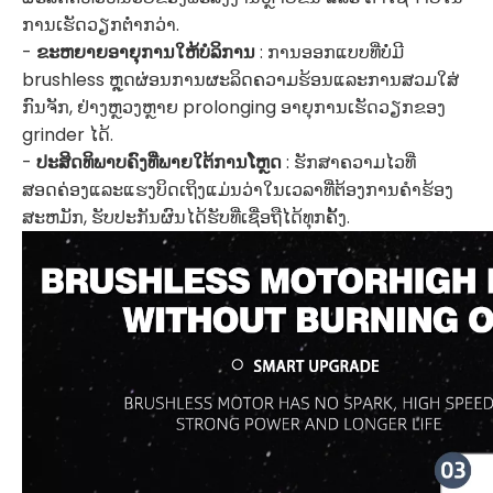
ການເຮັດວຽກຕໍ່າກວ່າ.
-
ຂະຫຍາຍອາຍຸການໃຫ້ບໍລິການ
: ການອອກແບບທີ່ບໍ່ມີ
brushless ຫຼຸດຜ່ອນການຜະລິດຄວາມຮ້ອນແລະການສວມໃສ່
ກົນຈັກ, ຢ່າງຫຼວງຫຼາຍ prolonging ອາຍຸການເຮັດວຽກຂອງ
grinder ໄດ້.
-
ປະສິດທິພາບຄົງທີ່ພາຍໃຕ້ການໂຫຼດ
: ຮັກສາຄວາມໄວທີ່
ສອດຄ່ອງແລະແຮງບິດເຖິງແມ່ນວ່າໃນເວລາທີ່ຕ້ອງການຄໍາຮ້ອງ
ສະຫມັກ, ຮັບປະກັນຜົນໄດ້ຮັບທີ່ເຊື່ອຖືໄດ້ທຸກຄັ້ງ.