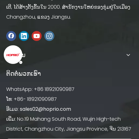
ເຕີ, ໄດ້ສ້າງຕັ້ງຂຶ້ນໃນ 2000. ສໍານັກງານໃຫຍ່ຂອງກຸ່ມຢູ່ໃນເມືອງ
Changzhou, ແຂວງ Jiangsu.
ລິ້ງດ່ວນ
ຕິດຕໍ່ພວກເຮົາ
WhatsApp: +86 18921090987
ໂທ: +86- 18921090987
ອີເມວ:
sales02@hoprio.com
ເພີ່ມ: No.19 Mahang South Road, Wujin High-tech
District, Changzhou City, Jiangsu Province, ຈີນ 213167