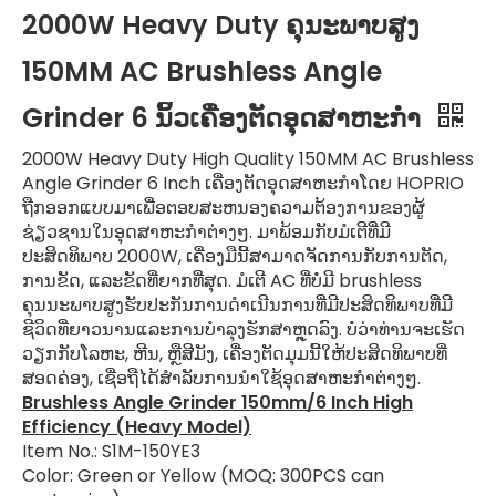
2000W Heavy Duty ຄຸນະພາບສູງ
150MM AC Brushless Angle
Grinder 6 ນິ້ວເຄື່ອງຕັດອຸດສາຫະກໍາ
2000W Heavy Duty High Quality 150MM AC Brushless
Angle Grinder 6 Inch ເຄື່ອງຕັດອຸດສາຫະກໍາໂດຍ HOPRIO
ຖືກອອກແບບມາເພື່ອຕອບສະຫນອງຄວາມຕ້ອງການຂອງຜູ້
ຊ່ຽວຊານໃນອຸດສາຫະກໍາຕ່າງໆ. ມາພ້ອມກັບມໍເຕີທີ່ມີ
ປະສິດທິພາບ 2000W, ເຄື່ອງມືນີ້ສາມາດຈັດການກັບການຕັດ,
ການຂັດ, ແລະຂັດທີ່ຍາກທີ່ສຸດ. ມໍເຕີ AC ທີ່ບໍ່ມີ brushless
ຄຸນນະພາບສູງຮັບປະກັນການດໍາເນີນການທີ່ມີປະສິດທິພາບທີ່ມີ
ຊີວິດທີ່ຍາວນານແລະການບໍາລຸງຮັກສາຫຼຸດລົງ. ບໍ່ວ່າທ່ານຈະເຮັດ
ວຽກກັບໂລຫະ, ຫີນ, ຫຼືສີມັງ, ເຄື່ອງຕັດມຸມນີ້ໃຫ້ປະສິດທິພາບທີ່
ສອດຄ່ອງ, ເຊື່ອຖືໄດ້ສໍາລັບການນໍາໃຊ້ອຸດສາຫະກໍາຕ່າງໆ.
Brushless Angle Grinder 150mm/6 Inch High
Efficiency (Heavy Model)
Item No.: S1M-150YE3
Color: Green or Yellow (MOQ: 300PCS can