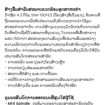
ສ້າງຂຶ້ນສໍາລັບສະພາບແວດລ້ອມອຸດສາຫະກໍາ
ນໍ້າໜັກ 4.3 ກິໂລ, S1M-150YE3 ມີໂຄງສ້າງທີ່ເຂັ້ມແຂງ, ທົນທານທີ່
ຖືກອອກແບບມາເພື່ອທົນຕໍ່ຄວາມເຄັ່ງຄັດຂອງການນໍາໃຊ້ອຸດ
ສາຫະກໍາປະຈໍາວັນ. ການກໍ່ສ້າງແຂງຂອງມັນຮັບປະກັນການປະຕິ
ບັດທີ່ຫນ້າເຊື່ອຖືໃນສະພາບທີ່ຮຸນແຮງ, ໃນຂະນະທີ່ເສັ້ນຜ່າກາງ
ແຜ່ນ 150mm ສະຫນອງຄວາມສົມດູນທີ່ເຫມາະສົມລະຫວ່າງ
ຄວາມເລິກຂອງການຕັດແລະຄວາມຄ່ອງແຄ້ວສໍາລັບວຽກງານທີ່ຫ
ນັກແຫນ້ນ. ການອອກແບບທີ່ຫນັກແຫນ້ນຂອງເຄື່ອງມືເຮັດໃຫ້ມັນ
ເຫມາະສົມໂດຍສະເພາະສໍາລັບ:
- ການຜະລິດ ແລະ ປຸງແຕ່ງໂຄງສ້າງເຫຼັກ
- ການກະກຽມທໍ່ແລະແຜ່ນຫນັກ
- ສະຖານທີ່ກໍ່ສ້າງ ແລະ ການຮື້ຖອນ
- ປະຕິບັດການບໍາລຸງຮັກສາແລະການສ້ອມແປງອຸດສາຫະກໍາ
- ການກໍ່ສ້າງເຮືອ ແລະ ການຜະລິດເຄື່ອງຈັກໜັກ
ຄຸນນະສົມບັດການອອກແບບທີ່ສຸມໃສ່ຜູ້ໃຊ້
-
M14 Spindle
: ກະທູ້ມາດຕະຖານອຸດສາຫະກໍາຮັບປະກັນ