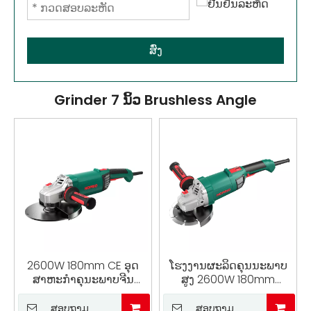
ສົ່ງ
Grinder 7 ນິ້ວ Brushless Angle
2600W 180mm CE ອຸດ
ໂຮງງານຜະລິດຄຸນນະພາບ
ສາຫະກໍາຄຸນະພາບຈີນ
ສູງ 2600W 180mm
ຜະລິດຂະຫນາດໃຫຍ່
Industrial Grade
Corded AC Brushless
Brushless Grinding Tool
ສອບຖາມ
ສອບຖາມ