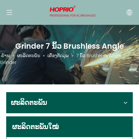
Grinder 7 ນິ້ວ Brushless Angle
ບ້ານ
»
ຜະລິດຕະພັນ
»
ເຄື່ອງຕັດມຸມ
»
7 ນິ້ວ Brushless Angle
Grinder
ຜະລິດຕະພັນ
ຜະລິດຕະພັນໃໝ່