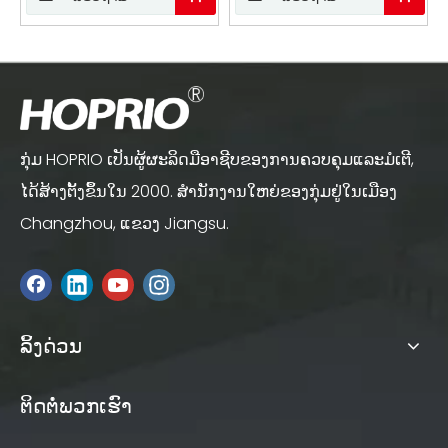
Motor Angle Grinder
Electric Brushless Angle
Grinder Machine
ກຸ່ມ HOPRIO ເປັນຜູ້ຜະລິດມືອາຊີບຂອງການຄວບຄຸມແລະມໍເຕີ,
ໄດ້ສ້າງຕັ້ງຂຶ້ນໃນ 2000. ສໍານັກງານໃຫຍ່ຂອງກຸ່ມຢູ່ໃນເມືອງ
Changzhou, ແຂວງ Jiangsu.
ລິ້ງດ່ວນ
ຕິດຕໍ່ພວກເຮົາ