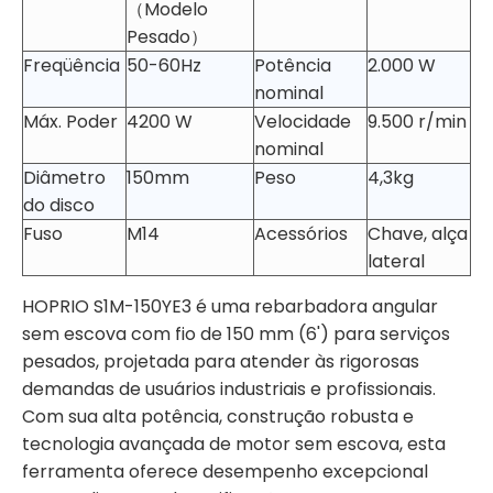
（Modelo
Pesado）
Freqüência
50-60Hz
Potência
2.000 W
nominal
Máx. Poder
4200 W
Velocidade
9.500 r/min
nominal
Diâmetro
150mm
Peso
4,3kg
do disco
Fuso
M14
Acessórios
Chave, alça
lateral
HOPRIO S1M-150YE3 é uma rebarbadora angular
sem escova com fio de 150 mm (6') para serviços
pesados, projetada para atender às rigorosas
demandas de usuários industriais e profissionais.
Com sua alta potência, construção robusta e
tecnologia avançada de motor sem escova, esta
ferramenta oferece desempenho excepcional