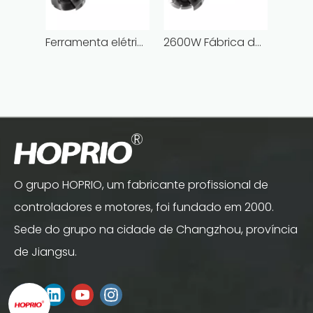
Ferramenta elétrica de alta eficiência 2000W 2000W Rebarbadora sem escova Rebarbadora angular com fio de 6 polegadas
2600W Fábrica de alta qualidade 180mm Ferramenta de moagem sem escova de grau industrial Máquina elétrica de rebarbadora sem escova
O grupo HOPRIO, um fabricante profissional de
controladores e motores, foi fundado em 2000.
Sede do grupo na cidade de Changzhou, província
de Jiangsu.