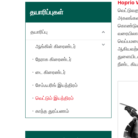
Hoprio 
வெட்டுவதற
தயாரிப்புகள்
அகலங்களி
கொண்டுள்
தயாரிப்பு
வரையிலான
வெப்பமடை
ஆங்கிள் கிரைண்டர்
ஆகியவற்ற
துளையிடல
நேராக கிரைண்டர்
நீண்ட கி
டை கிரைண்டர்
சேம்ஃபரிங் இயந்திரம்
வெட்டும் இயந்திரம்
காந்த துரப்பணம்