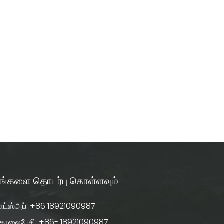
ங்களை தொடர்பு கொள்ளவும்
ாட்ஸ்அப்: +86 18921090987
ொலைபேசி: +86- 18921090987