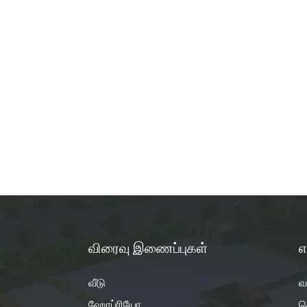
விரைவு இணைப்புகள்
எ
வீடு
வ
ஹோப்ரியோ
த