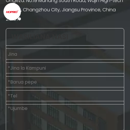
Ongeza: No.19 Mahang South Road, Wujin High-tech
District, Changzhou City, Jiangsu Province, China
213167
WASILIANA NASI