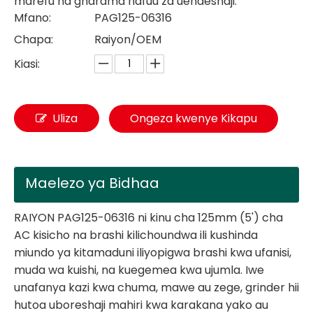
marefu na gharama nafuu za uendeshaji.
Mfano:
PAG125-06316
Chapa:
Raiyon/OEM
Kiasi:
Uliza
Ongeza kwenye Kikapu
Maelezo ya Bidhaa
RAIYON PAG125-06316 ni kinu cha 125mm (5') cha
AC kisicho na brashi kilichoundwa ili kushinda
miundo ya kitamaduni iliyopigwa brashi kwa ufanisi,
muda wa kuishi, na kuegemea kwa ujumla. Iwe
unafanya kazi kwa chuma, mawe au zege, grinder hii
hutoa uboreshaji mahiri kwa karakana yako au