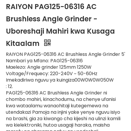
RAIYON PAG125-06316 AC
Brushless Angle Grinder -
Uboreshaji Mahiri kwa Kusaga
Kitaalam
RAIYON PAG125-06316 AC Brushless Angle Grinder 5'
Nambari ya Mfano: PAG125-06316
Maelezo: Angle grinder 125mm 1250W
Voltage/Frequecy: 220-240V ~ 50-60Hz
Imekadiriwa nguvu ya kuingiza00W0W0W050W
: 12.
PAG125-06316 AC Brushless Angle Grinder ni
chombo mahiri, kinachodumu, na chenye ufanisi
kwa wataalamu wanaohitaji kutegemewa na
utendakazi Pamoja na injini yake yenye nguvu isiyo
na brashi, gia za kiwango cha kijeshi na ulinzi kamili
wa kielektroniki, hutoa usagaji haraka, maisha