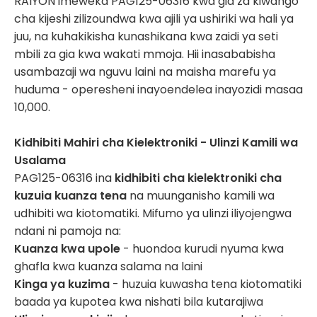
RAIYON imeweka PAG125-06316 kwa gia za kiwango
cha kijeshi zilizoundwa kwa ajili ya ushiriki wa hali ya
juu, na kuhakikisha kunashikana kwa zaidi ya seti
mbili za gia kwa wakati mmoja. Hii inasababisha
usambazaji wa nguvu laini na maisha marefu ya
huduma - operesheni inayoendelea inayozidi masaa
10,000.
Kidhibiti Mahiri cha Kielektroniki - Ulinzi Kamili wa
Usalama
PAG125-06316 ina
kidhibiti cha kielektroniki cha
kuzuia kuanza tena
na muunganisho kamili wa
udhibiti wa kiotomatiki. Mifumo ya ulinzi iliyojengwa
ndani ni pamoja na:
Kuanza kwa upole
- huondoa kurudi nyuma kwa
ghafla kwa kuanza salama na laini
Kinga ya kuzima
- huzuia kuwasha tena kiotomatiki
baada ya kupotea kwa nishati bila kutarajiwa