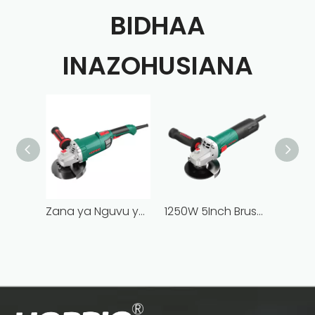
BIDHAA
INAZOHUSIANA
Zana ya Nguvu ya Juu ya 2000W 2000W 2000W Brushless Angle Grinder ya Inchi 6 yenye Corded
1250W 5Inch Brushless Angle Grinder Uzito Mwanga wa kung'arisha/kukata/kusaga