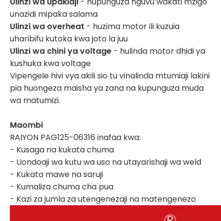
Ulinzi wa upakiaji
- hupunguza nguvu wakati mzigo
unazidi mipaka salama
Ulinzi wa overheat
- huzima motor ili kuzuia
uharibifu kutoka kwa joto la juu
Ulinzi wa chini ya voltage
- hulinda motor dhidi ya
kushuka kwa voltage
Vipengele hivi vya akili sio tu vinalinda mtumiaji lakini
pia huongeza maisha ya zana na kupunguza muda
wa matumizi.
Maombi
RAIYON PAG125-06316 inafaa kwa:
- Kusaga na kukata chuma
- Uondoaji wa kutu wa uso na utayarishaji wa weld
- Kukata mawe na saruji
- Kumaliza chuma cha pua
- Kazi za jumla za utengenezaji na matengenezo