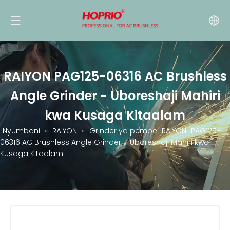
RAIYON PAG125-06316 AC Brushless
Angle Grinder - Uboreshaji Mahiri
kwa Kusaga Kitaalam
Nyumbani
»
RAIYON
»
Grinder ya pembe
RAIYON
PAG125-
06316 AC Brushless Angle Grinder – Uboreshaji Mahiri kwa
Kusaga Kitaalam