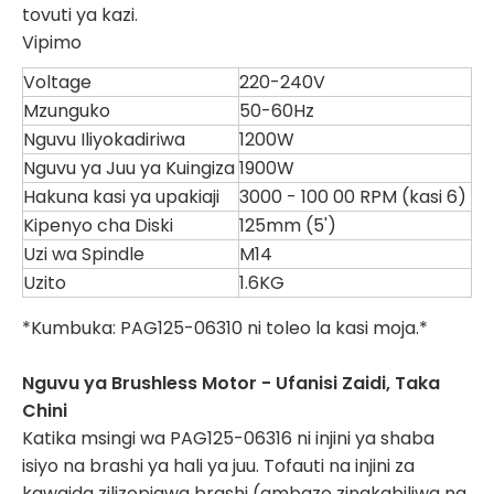
tovuti ya kazi.
Vipimo
Voltage
220-240V
Mzunguko
50-60Hz
Nguvu Iliyokadiriwa
1200W
Nguvu ya Juu ya Kuingiza
1900W
Hakuna kasi ya upakiaji
3000 - 100 00 RPM (kasi 6)
Kipenyo cha Diski
125mm (5')
Uzi wa Spindle
M14
Uzito
1.6KG
*Kumbuka: PAG125-06310 ni toleo la kasi moja.*
Nguvu ya Brushless Motor - Ufanisi Zaidi, Taka
Chini
Katika msingi wa PAG125-06316 ni injini ya shaba
isiyo na brashi ya hali ya juu. Tofauti na injini za
kawaida zilizopigwa brashi (ambazo zinakabiliwa na