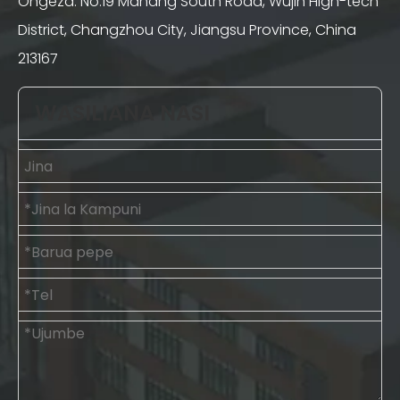
Ongeza: No.19 Mahang South Road, Wujin High-tech
District, Changzhou City, Jiangsu Province, China
213167
WASILIANA NASI