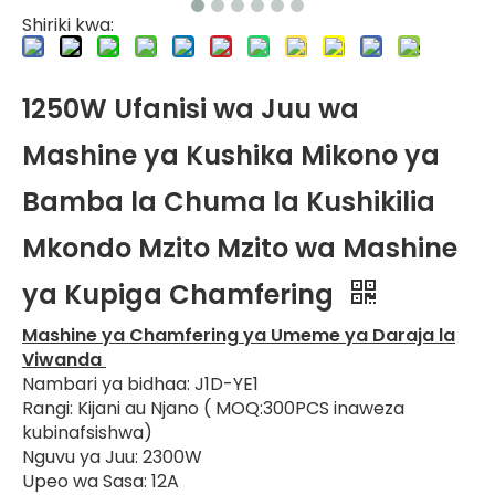
Shiriki kwa:
1250W Ufanisi wa Juu wa
Mashine ya Kushika Mikono ya
Bamba la Chuma la Kushikilia
Mkondo Mzito Mzito wa Mashine
ya Kupiga Chamfering
Mashine ya Chamfering ya Umeme ya Daraja la
Viwanda
Nambari ya bidhaa: J1D-YE1
Rangi: Kijani au Njano ( MOQ:300PCS inaweza
kubinafsishwa)
Nguvu ya Juu: 2300W
Upeo wa Sasa: ​​12A