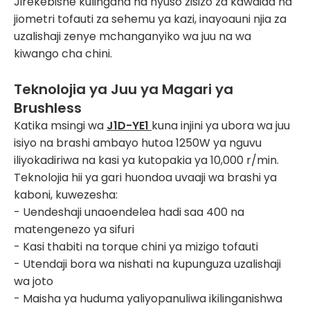
Jirekebishe kulingana na nyuso zisizo za kawaida na
jiometri tofauti za sehemu ya kazi, inayoauni njia za
uzalishaji zenye mchanganyiko wa juu na wa
kiwango cha chini.
Teknolojia ya Juu ya Magari ya
Brushless
Katika msingi wa
J1D-YE1
kuna injini ya ubora wa juu
isiyo na brashi ambayo hutoa 1250W ya nguvu
iliyokadiriwa na kasi ya kutopakia ya 10,000 r/min.
Teknolojia hii ya gari huondoa uvaaji wa brashi ya
kaboni, kuwezesha:
- Uendeshaji unaoendelea hadi saa 400 na
matengenezo ya sifuri
- Kasi thabiti na torque chini ya mizigo tofauti
- Utendaji bora wa nishati na kupunguza uzalishaji
wa joto
- Maisha ya huduma yaliyopanuliwa ikilinganishwa