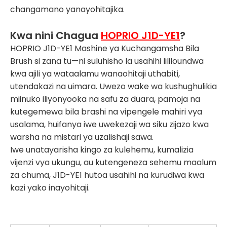
changamano yanayohitajika.
Kwa nini Chagua
HOPRIO J1D-YE1
?
HOPRIO J1D-YE1 Mashine ya Kuchangamsha Bila
Brush si zana tu—ni suluhisho la usahihi lililoundwa
kwa ajili ya wataalamu wanaohitaji uthabiti,
utendakazi na uimara. Uwezo wake wa kushughulikia
miinuko iliyonyooka na safu za duara, pamoja na
kutegemewa bila brashi na vipengele mahiri vya
usalama, huifanya iwe uwekezaji wa siku zijazo kwa
warsha na mistari ya uzalishaji sawa.
Iwe unatayarisha kingo za kulehemu, kumalizia
vijenzi vya ukungu, au kutengeneza sehemu maalum
za chuma, J1D-YE1 hutoa usahihi na kurudiwa kwa
kazi yako inayohitaji.