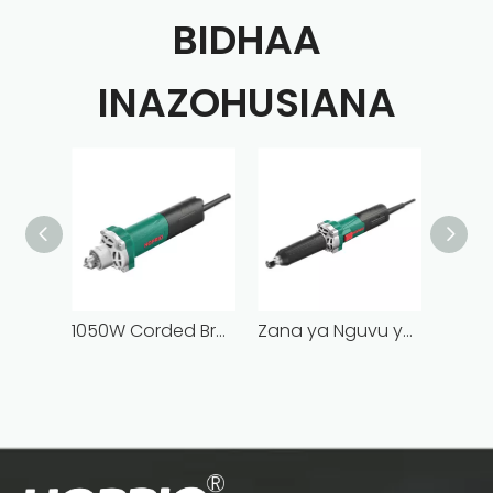
BIDHAA
INAZOHUSIANA
1050W Corded Brushless Neck Ndefu Die Grinder Professional Electric Hand Grinder Machine
Zana ya Nguvu ya Kiwango cha Viwanda ya 1050W Side Switch ya Kiwanda bila Mswaki kwa ajili ya Kusaga na Maandalizi ya Uso Mzito