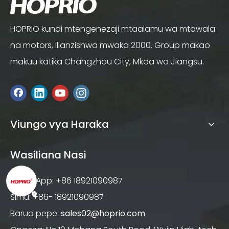
HOPRIO kundi mtengenezaji mtaalamu wa mtawala
na motors, ilianzishwa mwaka 2000. Group makao
makuu katika Changzhou City, Mkoa wa Jiangsu.
Viungo vya Haraka
Wasiliana Nasi
WhatsApp: +86 18921090987
Simu: +86- 18921090987
Barua pepe:
sales02@hoprio.com