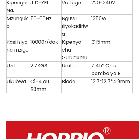
Kipengee
J1D-YE1
Voltage
220-240V
Na.
Mzunguk
50-60Hz
Nguvu
1250W
o
Iliyokadiriw
a
Kasi isiyo
10000r/dak
Kipenyo
∅15mm
na mzigo
cha
Gurudumu
Uzito
2.7KGS
Umbo
∠45° C au
pembe ya R
Ukubwa
C1-4 au
Blade
12.7*12.7*4.9mm
R3mm