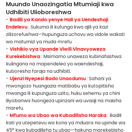
Muundo Unaozingatia Mtumiaji kwa
Udhibiti Ulioboreshwa
-
Badili ya Kando yenye Hali ya Uendeshaji
Endelevu
: Sukuma ili kufunga kwa ajili ya kazi
zilizorefushwa—hupunguza uchovu wa vidole wakati
wa matumizi ya muda mrefu.
-
Vishikio vya Upande Viwili Vinavyoweza
Kurekebishwa
: Msimamo unaweza kubinafsishwa
kulingana na mapendeleo ya waendeshaji,
kuboresha faraja na udhibiti.
-
Ujenzi Nyepesi Bado Unaodumu
: Sahani ya
mwongozo huangazia matibabu ya kutopitisha
mwanga ili kupunguza uzito, huku sehemu ya chini
iliyobanwa huongeza upinzani wa uvaaji na maisha
marefu.
-
Mfumo wa Ubao wa Kubadilisha Haraka
: Badili
kati ya utepetevu wa kona ya mduara na upinde wa
45° kwa kubadilisha tu ubao—hakuna marekebisho