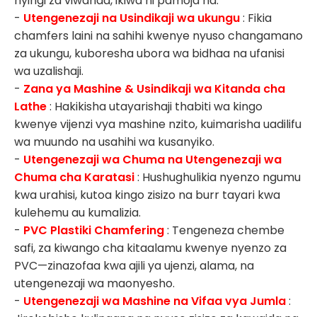
nyingi za viwanda, ikiwa ni pamoja na:
-
Utengenezaji na Usindikaji wa ukungu
: Fikia
chamfers laini na sahihi kwenye nyuso changamano
za ukungu, kuboresha ubora wa bidhaa na ufanisi
wa uzalishaji.
-
Zana ya Mashine & Usindikaji wa Kitanda cha
Lathe
: Hakikisha utayarishaji thabiti wa kingo
kwenye vijenzi vya mashine nzito, kuimarisha uadilifu
wa muundo na usahihi wa kusanyiko.
-
Utengenezaji wa Chuma na Utengenezaji wa
Chuma cha Karatasi
: Hushughulikia nyenzo ngumu
kwa urahisi, kutoa kingo zisizo na burr tayari kwa
kulehemu au kumalizia.
-
PVC Plastiki Chamfering
: Tengeneza chembe
safi, za kiwango cha kitaalamu kwenye nyenzo za
PVC—zinazofaa kwa ajili ya ujenzi, alama, na
utengenezaji wa maonyesho.
-
Utengenezaji wa Mashine na Vifaa vya Jumla
: