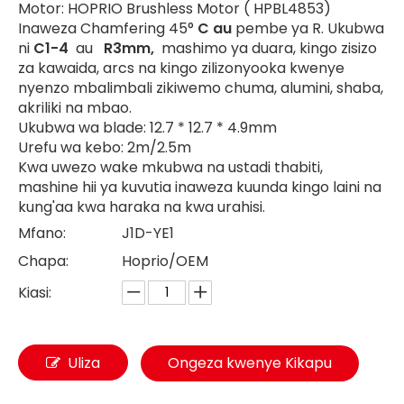
Motor: HOPRIO Brushless Motor ( HPBL4853)
Inaweza Chamfering 45°
C au
pembe ya R. Ukubwa
ni
C1-4
au
R3mm,
mashimo ya duara, kingo zisizo
za kawaida, arcs na kingo zilizonyooka kwenye
nyenzo mbalimbali zikiwemo chuma, alumini, shaba,
akriliki na mbao.
Ukubwa wa blade: 12.7 * 12.7 * 4.9mm
Urefu wa kebo: 2m/2.5m
Kwa uwezo wake mkubwa na ustadi thabiti,
mashine hii ya kuvutia inaweza kuunda kingo laini na
kung'aa kwa haraka na kwa urahisi.
Mfano:
J1D-YE1
Chapa:
Hoprio/OEM
Kiasi:
Uliza
Ongeza kwenye Kikapu