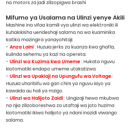
na motors za jadi zilizopigwa brashi
Mifumo ya Usalama na Ulinzi yenye Akili
Mashine ina vifaa kamili vya ulinzi wa elektroniki ili
kuhakikisha uendeshaji salama na wa kuaminika
katika mazingira yanayohitaji:
-
Anza Laini
: Huzuia jerks za kuanza kwa ghafla,
kulinda sehemu ya kazi na opereta.
-
Ulinzi wa Kuzima kwa Umeme
: Hukata nguvu
kiotomatiki endapo umeme utakatizwa.
-
Ulinzi wa Upakiaji na Upungufu wa Voltage
:
Huzuia uharibifu wa gari chini ya nguvu isiyo ya
kawaida au hali ya mzigo.
-
Ulinzi wa Halijoto Zaidi
: Uingizaji hewa mkubwa
na njia zilizoboreshwa za utaftaji wa joto huzima
kiotomatiki ikiwa halijoto ya ndani inazidi viwango
salama.