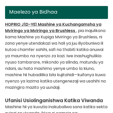
Maelezo ya Bidhaa
HOPRIO J1D-YE1 Mashine ya Kuchangamsha ya
Mviringo ya Mviringo ya Brushless
, pia inajulikana
kama Mashine ya Kupiga Mviringo ya Brushless, ni
zana yenye utendakazi wa hali ya juu iliyobuniwa ili
kutoa chamfer sahihi, safi na thabiti katika anuwai
ya maumbo na nyenzo za kazi. Iwe inashughulikia
nyuso tambarare, mikondo ya silinda, matundu ya
ndani, au hata mashimo yenye umbo la kiuno,
mashine hii hubadilika bila kujitahidi—kuifanya kuwa
nyenzo ya lazima katika utengenezaji wa usahihi na
mazingira mazito ya uundaji.
Ufanisi Usiolinganishwa Katika Viwanda
Mashine hii ya kuvutia inakubaliwa sana katika sekta