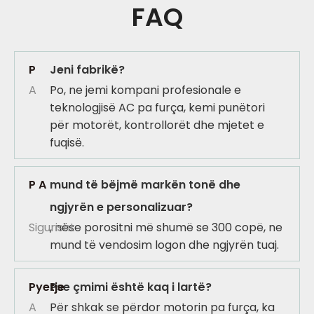
FAQ
elektrike
automatike
magnetike
elektrike me
efikasitet të
P
Jeni fabrikë?
lartë
A
Po, ne jemi kompani profesionale e
teknologjisë AC pa furça, kemi punëtori
për motorët, kontrollorët dhe mjetet e
fuqisë.
P A
mund të bëjmë markën tonë dhe
ngjyrën e personalizuar?
Sigurisht
, nëse porositni më shumë se 300 copë, ne
mund të vendosim logon dhe ngjyrën tuaj.
Pyetje
Pse çmimi është kaq i lartë?
A
Për shkak se përdor motorin pa furça, ka