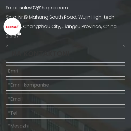
Email:
sales02@hoprio.com
Shto: Nr.19 Mahang South Road, Wujin High-tech
District, Changzhou City, Jiangsu Province, China
213167
NA KONTAKTONI