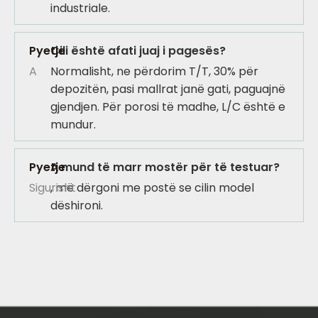
industriale.
Pyetje
Cili është afati juaj i pagesës?
A
Normalisht, ne përdorim T/T, 30% për
depozitën, pasi mallrat janë gati, paguajnë
gjendjen. Për porosi të madhe, L/C është e
mundur.
Pyetje
A mund të marr mostër për të testuar?
Sigurisht
, më dërgoni me postë se cilin model
dëshironi.