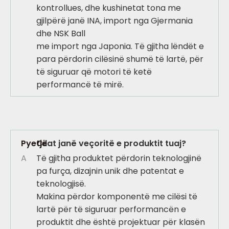
kontrollues, dhe kushinetat tona me
gjilpërë janë INA, import nga Gjermania
dhe NSK Ball
me import nga Japonia. Të gjitha lëndët e
para përdorin cilësinë shumë të lartë, për
të siguruar që motori të ketë
performancë të mirë.
Pyetje
Cilat janë veçoritë e produktit tuaj?
A
Të gjitha produktet përdorin teknologjinë
pa furça, dizajnin unik dhe patentat e
teknologjisë.
Makina përdor komponentë me cilësi të
lartë për të siguruar performancën e
produktit dhe është projektuar për klasën