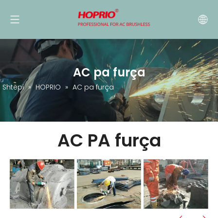
AC pa furça
Shtëpi
»
HOPRIO
»
AC pa furça
AC PA furça