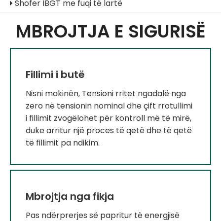
Shofer IBGT me fuqi të lartë

MBROJTJA E SIGURISË
Fillimi i butë
Nisni makinën, Tensioni rritet ngadalë nga
zero në tensionin nominal dhe çift rrotullimi
i fillimit zvogëlohet për kontroll më të mirë,
duke arritur një proces të qetë dhe të qetë
të fillimit pa ndikim.
Mbrojtja nga fikja
Pas ndërprerjes së papritur të energjisë