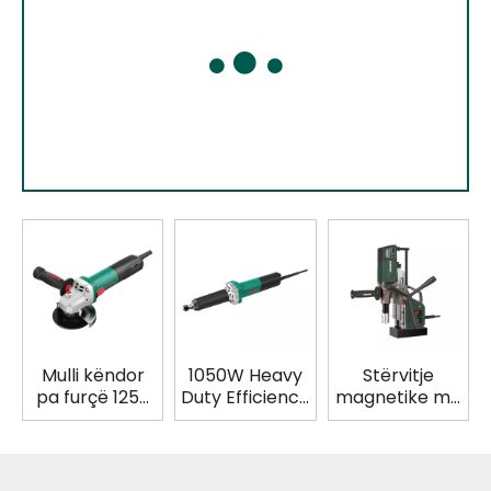



Mulli këndor
1050W Heavy
Stërvitje
pa furçë 1250
Duty Efficiency
magnetike me
W 5 inç Peshë
me kabllo pa
kabllo pa
e lehtë për
furçë AC Mulli i
furçë të rëndë
lustrim/prerje/
drejtë me laps
1600 W Makinë
bluarje
për lustrim
automatike