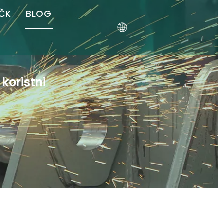
AČK
BLOG
 koristni