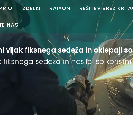
PRIO
IZDELKI
RAIYON
REŠITEV BREZ KRT
Brezkrtačni AC
Kotni brusilnik
Kotni brusilnik
Krmilnik motorja
TE NAS
Profil podjetja
Ravni brusilnik
Ravni brusilnik
e nas
i vijak fiksnega sedeža in oklepaji so
Čast
Die Grinder
Polirnik
e nam
k fiksnega sedeža in nosilci so koristni
Partner
Stroj za posnemanje
Prenos
Stroj za rezanje
Magnetni vrtalnik