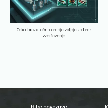
Zakaj brezkrtačna orodja veljajo za brez
vzdrževanja
Hitre povezave
K