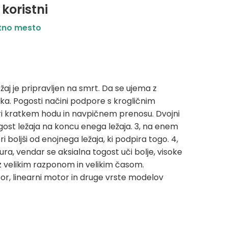
 koristni
tno mesto
žaj je pripravljen na smrt. Da se ujema z
ka. Pogosti načini podpore s krogličnim
a pri kratkem hodu in navpičnem prenosu. Dvojni
togost ležaja na koncu enega ležaja. 3, na enem
ri boljši od enojnega ležaja, ki podpira togo. 4,
tura, vendar se aksialna togost uči bolje, visoke
h z velikim razponom in velikim časom.
or, linearni motor in druge vrste modelov