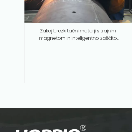
Zakaj brezkrtačni motorji s trajnim
magnetom in inteligentno zaščito
nadomeščajo tradicionalne serijsko navite
motorje v industrijskih aplikacijah