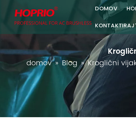
DOMOV
HO
KONTAKTIRAJ
Kontaktirajt
Krogličn
Pridružite s
domov
»
Blog
»
Kroglični vija