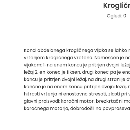
Krogličn
Ogledi:
0
A
Konci obdelanega krogličnega vijaka se lahko nam
vrtenjem krogličnega vretena. Nameščen je na o
vijakom: 1, na enem koncu je pritrjen dvojni lež
ležaj 2, en konec je fiksen, drugi konec pa je en
koncu je pritrjen dvojni ležaj, na drugi strani je
končno je na enem koncu pritrjen dvojni ležaj, na
hitrosti vrtenja ni enostavno stresati, zlasti p
glavni proizvodi: koračni motor, brezkrtačni 
koračnega motorja, dobrodošli na povpraševan