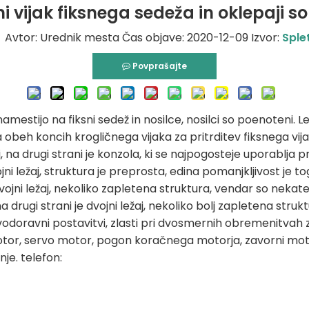
i vijak fiksnega sedeža in oklepaji so
vtor: Urednik mesta Čas objave: 2020-12-09 Izvor:
Sple
Povprašajte
estijo na fiksni sedež in nosilce, nosilci so poenoteni. Le
beh koncih krogličnega vijaka za pritrditev fiksnega vija
aj, na drugi strani je konzola, ki se najpogosteje uporablj
ojni ležaj, struktura je preprosta, edina pomanjkljivost je 
 dvojni ležaj, nekoliko zapletena struktura, vendar so nekate
 drugi strani je dvojni ležaj, nekoliko bolj zapletena struk
ri vodoravni postavitvi, zlasti pri dvosmernih obremenitva
motor, servo motor, pogon koračnega motorja, zavorni mot
je. telefon: