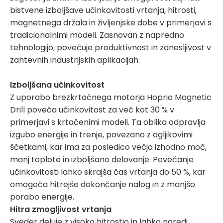
bistvene izboljšave učinkovitosti vrtanja, hitrosti,
magnetnega držala in življenjske dobe v primerjavi s
tradicionalnimi modeli. Zasnovan z napredno
tehnologijo, povečuje produktivnost in zanesljivost v
zahtevnih industrijskih aplikacijah.
Izboljšana učinkovitost
Z uporabo brezkrtačnega motorja Hoprio Magnetic
Drill poveča učinkovitost za več kot 30 % v
primerjavi s krtačenimi modeli. Ta oblika odpravlja
izgubo energije in trenje, povezano z ogljikovimi
ščetkami, kar ima za posledico večjo izhodno moč,
manj toplote in izboljšano delovanje. Povečanje
učinkovitosti lahko skrajša čas vrtanja do 50 %, kar
omogoča hitrejše dokončanje nalog in z manjšo
porabo energije.
Hitra zmogljivost vrtanja
Sveder deluje z visoko hitrostjo in lahko naredi