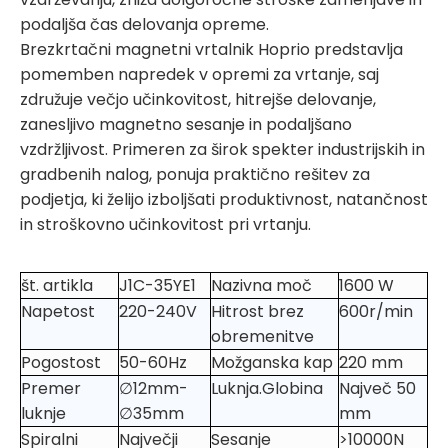
podaljša čas delovanja opreme.
Brezkrtačni magnetni vrtalnik Hoprio predstavlja
pomemben napredek v opremi za vrtanje, saj
združuje večjo učinkovitost, hitrejše delovanje,
zanesljivo magnetno sesanje in podaljšano
vzdržljivost. Primeren za širok spekter industrijskih in
gradbenih nalog, ponuja praktično rešitev za
podjetja, ki želijo izboljšati produktivnost, natančnost
in stroškovno učinkovitost pri vrtanju.
št. artikla
J1C-35YE1
Nazivna moč
1600 W
Napetost
220-240V
Hitrost brez
600r/min
obremenitve
Pogostost
50-60Hz
Možganska kap
220 mm
Premer
∅12mm-
Luknja.Globina
Največ 50
luknje
∅35mm
mm
Spiralni
Največji
Sesanje
>10000N