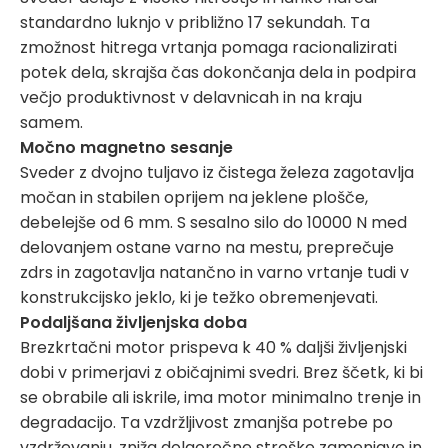
standardno luknjo v približno 17 sekundah. Ta
zmožnost hitrega vrtanja pomaga racionalizirati
potek dela, skrajša čas dokončanja dela in podpira
večjo produktivnost v delavnicah in na kraju
samem.
Močno magnetno sesanje
Sveder z dvojno tuljavo iz čistega železa zagotavlja
močan in stabilen oprijem na jeklene plošče,
debelejše od 6 mm. S sesalno silo do 10000 N med
delovanjem ostane varno na mestu, preprečuje
zdrs in zagotavlja natančno in varno vrtanje tudi v
konstrukcijsko jeklo, ki je težko obremenjevati.
Podaljšana življenjska doba
Brezkrtačni motor prispeva k 40 % daljši življenjski
dobi v primerjavi z običajnimi svedri. Brez ščetk, ki bi
se obrabile ali iskrile, ima motor minimalno trenje in
degradacijo. Ta vzdržljivost zmanjša potrebe po
vzdrževanju, zniža dolgoročne stroške zamenjave in