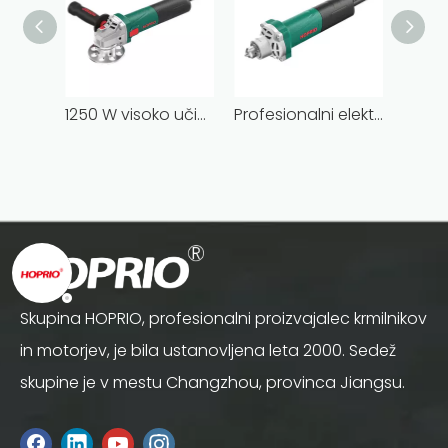
1250 W visoko učinkovit ročni stroj za posnemanje jeklenih plošč Težki brezkrtačni stroj za posnemanje
Profesionalni električni ročni brusilni stroj z dolgim ​​vratom in brezkrtačnim kablom 1050 W
Skupina HOPRIO, profesionalni proizvajalec krmilnikov
in motorjev, je bila ustanovljena leta 2000. Sedež
skupine je v mestu Changzhou, provinca Jiangsu.