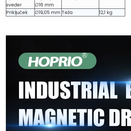
sveder
∅16 mm
Priključek
∅19,05 mm
Teža
12,1 kg