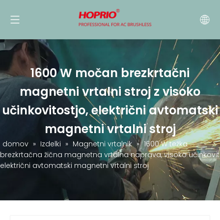
1600 W močan brezkrtačni
magnetni vrtalni stroj z visoko
učinkovitostjo, električni avtomatski
magnetni vrtalni stroj
domov
»
Izdelki
»
Magnetni vrtalnik
»
1600 W težka
brezkrtačna žična magnetna vrtalna naprava, visoko učinkovit
električni avtomatski magnetni vrtalni stroj