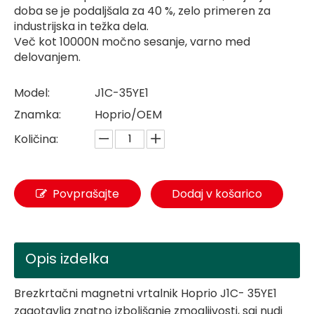
doba se je podaljšala za 40 %, zelo primeren za
industrijska in težka dela.
Več kot 10000N močno sesanje, varno med
delovanjem.
Model:
J1C-35YE1
Znamka:
Hoprio/OEM
Količina:
Povprašajte
Dodaj v košarico
Opis izdelka
Brezkrtačni magnetni vrtalnik Hoprio J1C- 35YE1
zagotavlja znatno izboljšanje zmogljivosti, saj nudi