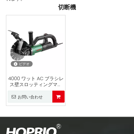
切断機
ビデオ
4000 ワット AC ブラシレ
ス壁スロッティングマシ
ンコンクリート壁カッタ
ーハイパワーダストフリ
お問い合わせ
ーウェット切削ツール