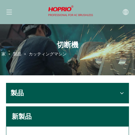
切断機
家
»
製品
»
カッティングマシン
製品
新製品