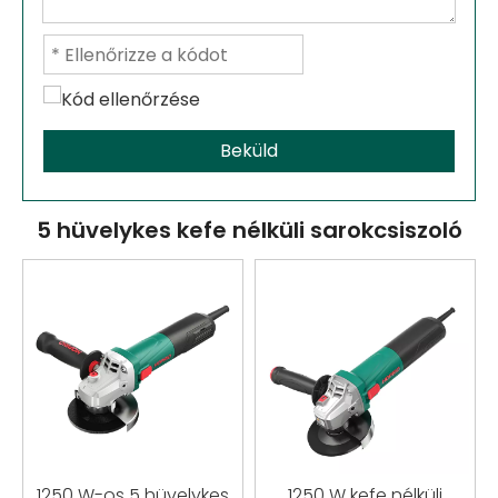
Beküld
5 hüvelykes kefe nélküli sarokcsiszoló
1250 W-os 5 hüvelykes
1250 W kefe nélküli