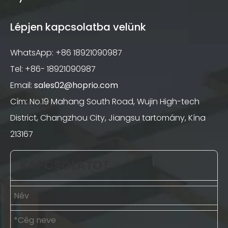
Lépjen kapcsolatba velünk
WhatsApp: +86 18921090987
Tel: +86- 18921090987
Email:
sales02@hoprio.com
Cím: No.19 Mahang South Road, Wujin High-tech
District, Changzhou City, Jiangsu tartomány, Kína
213167
KAPCSOLATOT