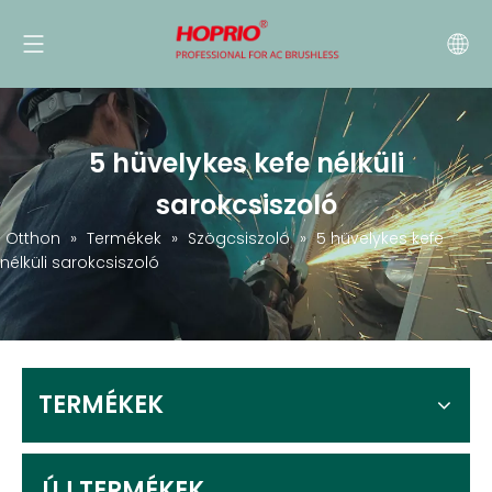
5 hüvelykes kefe nélküli
sarokcsiszoló
Otthon
»
Termékek
»
Szögcsiszoló
»
5 hüvelykes kefe
nélküli sarokcsiszoló
TERMÉKEK
ÚJ TERMÉKEK