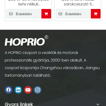
kefe nélküli
sarokcsiszoló 5
sarokcsiszoló könnyű
hüvelykes vezetékes
súlyú
sarokcsiszoló kefe
Érdeklődni
Érdeklődni
polírozáshoz/vágáshoz/csiszoláshoz
nélküli motorral
A HOPRIO csoport a vezérlők és motorok
professzionális gyártója, 2000-ben alakult. A
csoport központja Changzhou városában, Jiangsu
tartományban található.
Gyors linkek