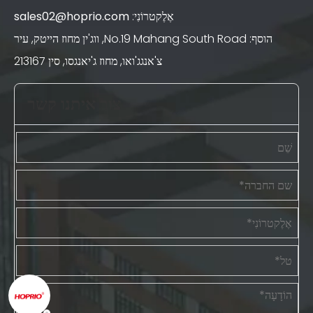
אֶלֶקטרוֹנִי:
sales02@hoprio.com
הוסף: No.19 Mahang South Road, ווג'ין מחוז הייטק, עיר
צ'אנגג'ואו, מחוז ג'יאנגסו, סין 213167
צור איתנו קשר