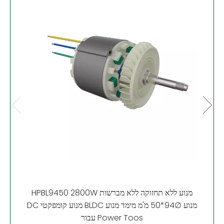
 מנוע
Hall
HPBL9450 2800W מנוע ללא תחזוקה ללא מברשות
DC מנוע קומפקטי BLDC מנוע ∅94*50 מ'מ מימד מנוע
עבור Power Toos