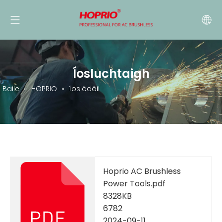
Íosluchtaigh
Baile
»
HOPRIO
»
íoslódáil
Hoprio AC Brushless
Power Tools.pdf
8328KB
6782
2024-09-11