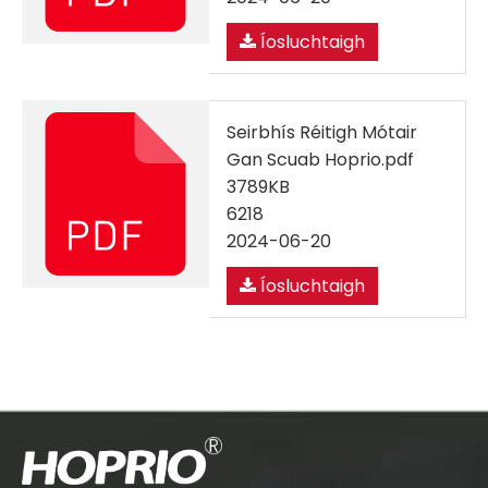
Íosluchtaigh
Seirbhís Réitigh Mótair
Gan Scuab Hoprio.pdf
3789KB
6218
2024-06-20
Íosluchtaigh