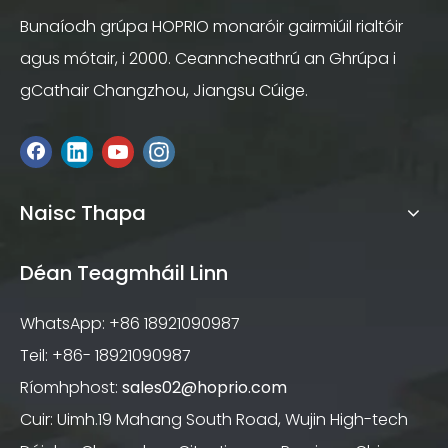
Bunaíodh grúpa HOPRIO monaróir gairmiúil rialtóir
agus mótair, i 2000. Ceanncheathrú an Ghrúpa i
gCathair Changzhou, Jiangsu Cúige.
Naisc Thapa
Déan Teagmháil Linn
WhatsApp: +86 18921090987
Teil: +86- 18921090987
Ríomhphost:
sales02@hoprio.com
Cuir: Uimh.19 Mahang South Road, Wujin High-tech