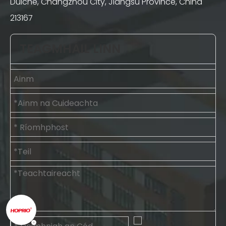
Dúiche, Changzhou City, Jiangsu Province, China
213167
TEAGMHÁIL LINN