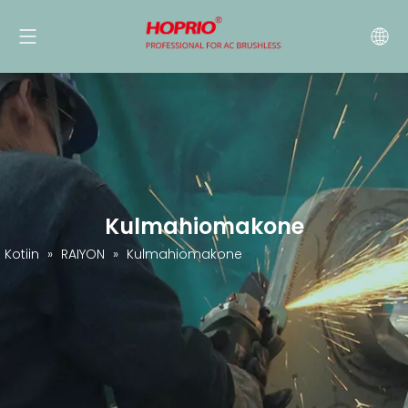
Kulmahiomakone
Kotiin
»
RAIYON
»
Kulmahiomakone