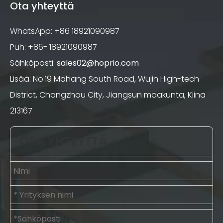
Ota yhteyttä
WhatsApp: +86 18921090987
Puh: +86- 18921090987
Sähköposti:
sales02@hoprio.com
Lisää: No.19 Mahang South Road, Wujin High-tech
District, Changzhou City, Jiangsun maakunta, Kiina
213167
OTA YHTEYTTÄ