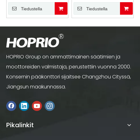
minijohdollinen harjaton
kulmahiomakone –
kulmahiomakone
älykäs päivitys
Tiedustella
Tiedustella
ammattimaiseen
hiontaan
HOPRIO Group on ammattimainen säätimien ja
moottoreiden valmistaja, perustettiin vuonna 2000.
Konsernin pääkonttori sijaitsee Changzhou Cityssä,
Jiangsun maakunnassa.
Pikalinkit