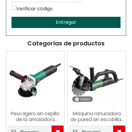
Entregar
Categorías de productos
video
Peso ligero sin cepillo
Máquina ranuradora
de la amoladora
de pared sin escobillas
angular de 1250W 5
CA de 4000W, cortador
pulgadas para
de muro de hormigón,
Preguntar
Preguntar