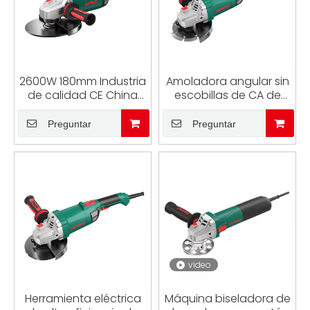
2600W 180mm Industria
Amoladora angular sin
de calidad CE China
escobillas de CA de
hizo amoladora
150MM de alta calidad y
angular de motor sin
alta resistencia de
Preguntar
Preguntar
escobillas de CA con
2000W, máquina
cable de gran potencia
cortadora Industrial de
6 pulgadas
video
Herramienta eléctrica
Máquina biseladora de