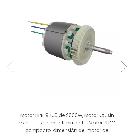
HP2
sin
esco
Motor HPBL9450 de 2800W, Motor CC sin
escobillas sin mantenimiento, Motor BLDC
compacto, dimensión del motor de