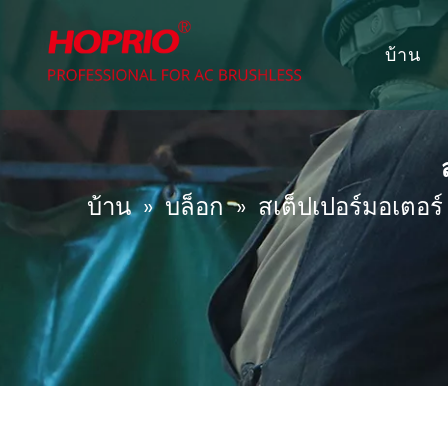
บ้าน
บ้าน
»
บล็อก
»
สเต็ปเปอร์มอเตอ