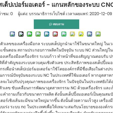
สเต็ปเปอร์มอเตอร์ - แกนหลักของระบบ CN
้าชม:
0
ผู้แต่ง: บรรณาธิการเว็บไซต์ เวลาเผยแพร่: 2020-12-09 ท
สอบถาม
ตัวเลขของเครื่องมือกล ระบบสเต็ปถูกนำมาใช้ในขนาดใหญ่ ในเวล
ขั้นตอน สถานประกอบการผลิตในปัจจุบัน ระบบ NC ส่วนใหญ่ในประเ
ขของเครื่องมือเครื่องจักร ระบบก้าว ทำหน้าที่ของสัญญาณตอบรั
ติที่สำคัญของระบบควบคุมเชิงตัวเลข ประสิทธิภาพของสเต็ปปิ้ง
ื่อนำสเต็ปเปอร์มอเตอร์มาใช้โดยองค์กรที่มีชื่อเสียงในต่างประ
ณ์ปัจจุบันของระบบ NC ในประเทศที่ใช้มอเตอร์ หากอุตสาหกรรม
กลจะไม่ปรับปรุงคุณภาพของเครื่องจักร ในปัจจุบันในประเทศยังได
ชิงตัวเลข ขับเคลื่อนการพัฒนาอุตสาหกรรม NC ด้วยเครื่องจักร 
และคำถามเกี่ยวกับขนาดการผลิต ดังนั้นสเต็ปปิ้งมอเตอร์เป็นคุณสมบ
เชิงเส้นจะมีขนาดใหญ่มากขึ้น ดังนั้นด้วยความเร็วสูง เครื่องมือเ
โตแบบเร่ง ระบบ nc ในประเทศเพื่อให้เหมาะสมกับนโยบายขององค์กรกา