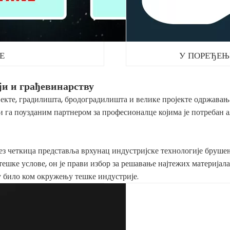
Е
У ПОРЕЂЕ
ји и грађевинарству
екте, градилишта, бродоградилишта и велике пројекте одржавања
га поузданим партнером за професионалце којима је потребан ал
еткица представља врхунац индустријске технологије брушења
ешке услове, он је прави избор за решавање најтежих материјала
у било ком окружењу тешке индустрије.