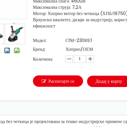
Максимална снага: 4600В
Максимална струја: 7,2А
Мотор: Хоприо мотор без четкица (ХПБЛ9750
Врхунски квалитет, дизајн за индустрију, корист
ефикасност
Модел:
С1М-230ИЕ1
Бренд:
Хоприо/ОЕМ
Количина:
Распитајте се
Додај у корпу
з четкица је пројектована за тешке индустријске примене где 