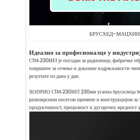
БРУСХЕД-МАЦХИН
Идеално за професионалце у индустри
С1М‑230ИЕ1 је погодан за радионице, фабричке обј
површине за сечење и доказане издржљивости чини 
резултате из дана у дан.
ХОПРИО С1М‑230ИЕ1 230мм угаона брусилица без ч
разноврсним опсегом примене и конструкцијом за т
продуктивност, прецизност и дугорочну вредност 