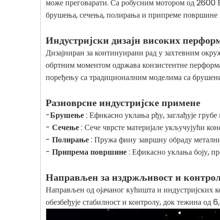
може преговарати. Са робусним мотором од 2600 В 
брушења, сечења, полирања и припреме површине м
Индустријски дизајн високих перфор
Дизајниран за континуирани рад у захтевним окру
обртним моментом одржава конзистентне перформан
поређењу са традиционалним моделима са брушен
Разноврсне индустријске примене
-
Брушење
: Ефикасно уклања рђу, заглађује груб
-
Сечење
: Сече чврсте материјале укључујући ко
-
Полирање
: Пружа фину завршну обраду металн
-
Припрема површине
: Ефикасно уклања боју, п
Направљен за издржљивост и контрол
Направљен од ојачаног кућишта и индустријских ко
обезбеђује стабилност и контролу, док тежина од 6