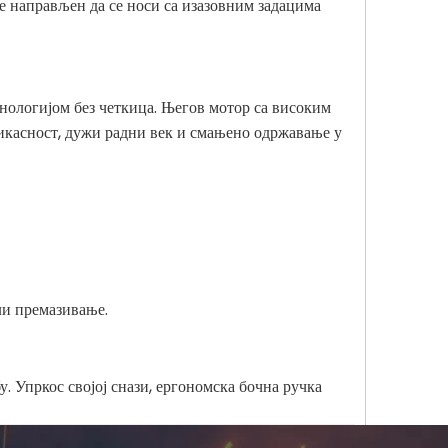
е направљен да се носи са изазовним задацима
нологијом без четкица. Његов мотор са високим
икасност, дужи радни век и смањено одржавање у
ли премазивање.
 Упркос својој снази, ергономска бочна ручка