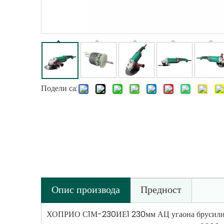
Подели са:
Опис производа
Предност
ХОПРИО С1М-230ИЕ1 230мм АЦ угаона брусилица бе