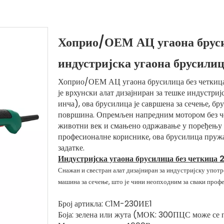
Хоприо/ОЕМ АЦ угаона бруси
индустријска угаона брусили
Хоприо/ОЕМ АЦ угаона брусилица без четкица
је врхунски алат дизајниран за тешке индустри
инча), ова брусилица је савршена за сечење, б
површина. Опремљен напредним мотором без ч
животни век и смањено одржавање у поређењу 
професионалне кориснике, ова брусилица пружа 
задатке.
Индустријска угаона брусилица без четкица
Снажан и свестран алат дизајниран за индустријску употр
машина за сечење, што је чини неопходним за сваки проф
Број артикла: С1М-230ИЕ1
Боја: зелена или жута (МОК: 300ПЦС може се 