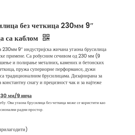
лица без четкица 230мм 9″
ца са каблом
 230мм 9″ индустријска жичана угаона брусилица
јске примене. Са робусним сечивом од 230 мм (9
рушење и полирање металних, камених и бетонских
еткица, пружа супериорне перформансе, дужи
са традиционалним брусилицама. Дизајнирана за
константну снагу и прецизност чак и за најтеже
 230 мм/9 инча
ебу. Ова угаона брусилица без четкица може се користити као
есионални радни простор.
прилагодити)