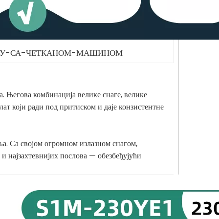
ЊУ-СА-ЧЕТКАНОМ-МАШИНОМ
. Његова комбинација велике снаге, велике
ат који ради под притиском и даје конзистентне
. Са својом огромном излазном снагом,
 и најзахтевнијих послова — обезбеђујући