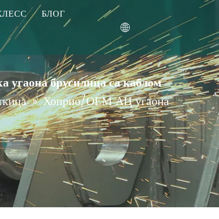
ХЛЕСС
БЛОГ
ер
а угаона брусилица са каблом
ткица
»
Хоприо/ОЕМ АЦ угаона